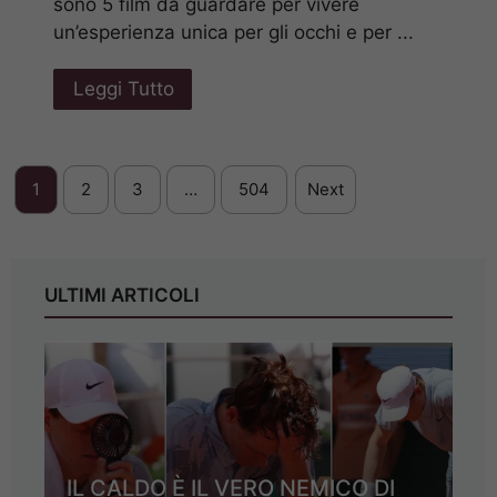
sono 5 film da guardare per vivere
un’esperienza unica per gli occhi e per ...
Leggi Tutto
1
2
3
…
504
Next
ULTIMI ARTICOLI
IL CALDO È IL VERO NEMICO DI