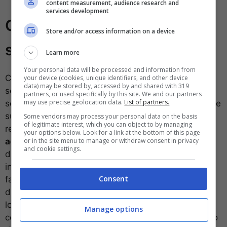
content measurement, audience research and
services development
Come collegare iPhone a una
Store and/or access information on a device
stampante USB
Learn more
Your personal data will be processed and information from
Collegare un iPhone a una stampante USB può
your device (cookies, unique identifiers, and other device
data) may be stored by, accessed by and shared with 319
sembrare un’impresa complicata a prima vista, ma
partners, or used specifically by this site. We and our partners
may use precise geolocation data.
List of partners.
seguendo alcuni passaggi specifici, si può facilmente
superare questa sfida tecnologica. La chiave per
Some vendors may process your personal data on the basis
of legitimate interest, which you can object to by managing
realizzare questa connessione risiede nell’utilizzo di
your options below. Look for a link at the bottom of this page
or in the site menu to manage or withdraw consent in privacy
adattatori adeguati
e nella comprensione di come i
and cookie settings.
dispositivi iOS gestiscono la stampa. Apple ha
introdotto una tecnologia chiamata AirPrint che
Consent
facilita enormemente il processo di stampa da
dispositivi iOS, inclusi iPhone e iPad, permettendo
loro di comunicare direttamente con le stampanti
Manage options
compatibili tramite una rete Wi-Fi. Tuttavia, nel caso