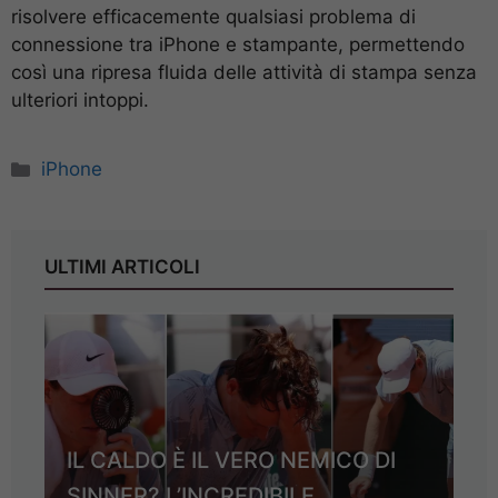
risolvere efficacemente qualsiasi problema di
connessione tra iPhone e stampante, permettendo
così una ripresa fluida delle attività di stampa senza
ulteriori intoppi.
Categorie
iPhone
ULTIMI ARTICOLI
IL CALDO È IL VERO NEMICO DI
SINNER? L’INCREDIBILE