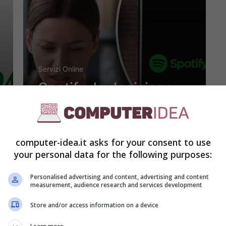
Servizi Online
Spotify, la decisione
che fa infuriare gli
utenti: d’ora in poi sarà
computer-idea.it asks for your consent to use
obbligatorio
your personal data for the following purposes:
Personalised advertising and content, advertising and content
measurement, audience research and services development
Aprile 29, 2024
Store and/or access information on a device