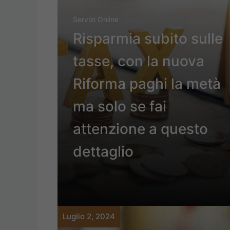
Servizi Online
Risparmia subito sulle
tasse, con la nuova
Riforma paghi la metà
ma solo se fai
attenzione a questo
dettaglio
Luglio 2, 2024