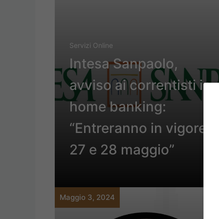
Servizi Online
Intesa Sanpaolo,
avviso ai correntisti in
home banking:
“Entreranno in vigore il
27 e 28 maggio”
Maggio 3, 2024