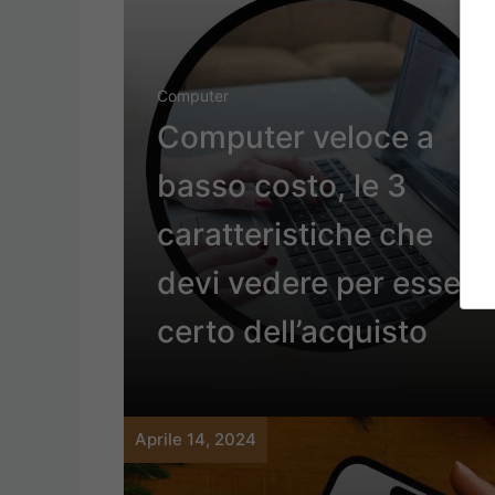
Computer
Computer veloce a
basso costo, le 3
caratteristiche che
devi vedere per essere
certo dell’acquisto
Aprile 14, 2024