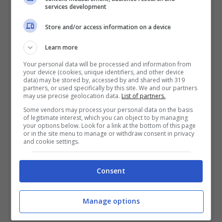
services development
Store and/or access information on a device
Learn more
Your personal data will be processed and information from
your device (cookies, unique identifiers, and other device
Il nuovo macOS 14.6
data) may be stored by, accessed by and shared with 319
partners, or used specifically by this site. We and our partners
may use precise geolocation data.
List of partners.
aggiunge una
Some vendors may process your personal data on the basis
of legitimate interest, which you can object to by managing
your options below. Look for a link at the bottom of this page
funzione
or in the site menu to manage or withdraw consent in privacy
and cookie settings.
richiestissima ma
Consent
non su tutti i mac: le
Manage options
novità