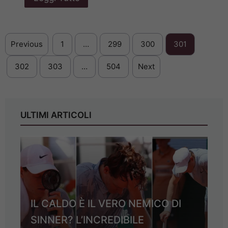
Previous
1
…
299
300
301
302
303
…
504
Next
ULTIMI ARTICOLI
IL CALDO È IL VERO NEMICO DI
SINNER? L’INCREDIBILE