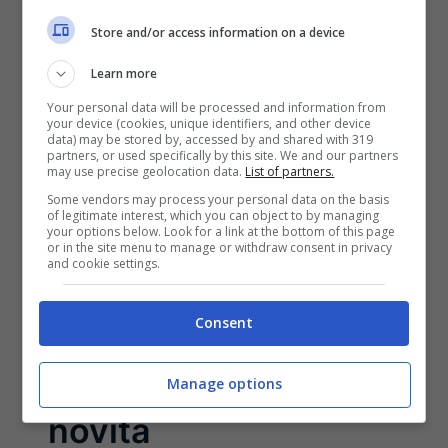
Store and/or access information on a device
Learn more
Your personal data will be processed and information from
your device (cookies, unique identifiers, and other device
data) may be stored by, accessed by and shared with 319
Il nuovo macOS 14.6
partners, or used specifically by this site. We and our partners
may use precise geolocation data.
List of partners.
Some vendors may process your personal data on the basis
aggiunge una
of legitimate interest, which you can object to by managing
your options below. Look for a link at the bottom of this page
or in the site menu to manage or withdraw consent in privacy
funzione
and cookie settings.
richiestissima ma
Consent
non su tutti i mac: le
Manage options
novità