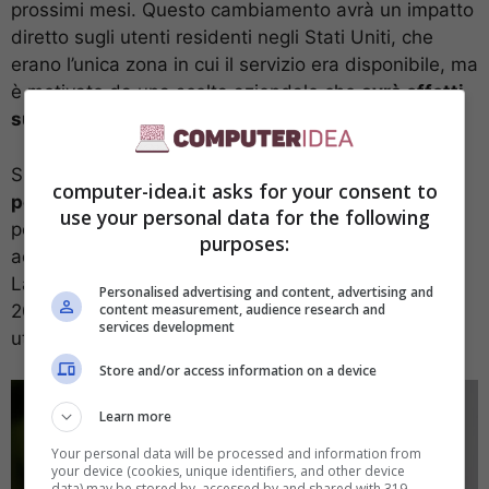
prossimi mesi. Questo cambiamento avrà un impatto
diretto sugli utenti residenti negli Stati Uniti, che
erano l’unica zona in cui il servizio era disponibile, ma
è motivato da una scelta aziendale che
avrà effetti
sugli utenti di tutto il mondo
.
Si tratta di un sistema di
prestiti senza interessi
computer-idea.it asks for your consent to
per acquisti compresi tra 50 e 1,000 dollari
che
use your personal data for the following
permetteva agli utenti di suddividere il costo degli
purposes:
acquisti in quattro rate distribuite su sei settimane.
Lanciato inizialmente in una fase limitata nel marzo
Personalised advertising and content, advertising and
content measurement, audience research and
2023, il servizio è diventato disponibile per tutti gli
services development
utenti statunitensi solo nell’ottobre 2023.
Store and/or access information on a device
Learn more
Your personal data will be processed and information from
your device (cookies, unique identifiers, and other device
data) may be stored by, accessed by and shared with 319