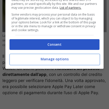
partners, or used specifically by this site. We and our partners
may use precise geolocation data.
List of partners.
Some vendors may process your personal data on the basis
of legitimate interest, which you can object to by managing
your options below. Look for a link at the bottom of this page
or in the site menu to manage or withdraw consent in privacy
and cookie settings.
La chiusura di Apple Pay Later sarà seguita dal lancio di un nuovo
servizio globale di prestiti rateali (Foto YouTube Apple Insider) –
Consent
computer-idea.it
Il servizio era progettato per offrire un’opzione di
Manage options
pagamento flessibile e senza interessi tramite l’app
Wallet. Gli utenti potevano
richiedere un prestito
direttamente dall’app
, con un controllo del credito
leggero per verificare l’idoneità. Una volta approvato,
era possibile selezionare Apple Pay Later come
opzione di pagamento durante l’uso di Apple Pay.