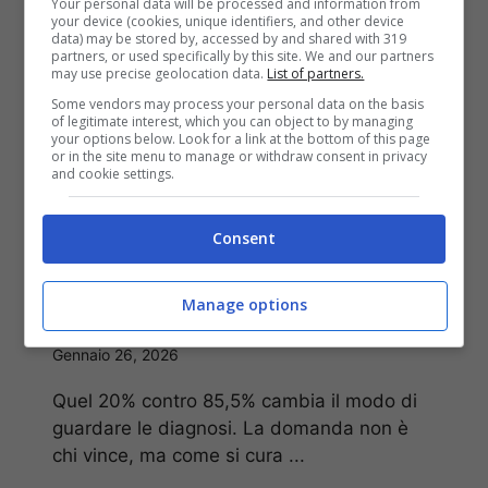
Your personal data will be processed and information from
your device (cookies, unique identifiers, and other device
data) may be stored by, accessed by and shared with 319
partners, or used specifically by this site. We and our partners
L’intelligenza
may use precise geolocation data.
List of partners.
Some vendors may process your personal data on the basis
artificiale supera
of legitimate interest, which you can object to by managing
your options below. Look for a link at the bottom of this page
or in the site menu to manage or withdraw consent in privacy
and cookie settings.
anche i medici:
rivoluzione nelle
Consent
diagnosi cliniche
Manage options
Gennaio 26, 2026
Quel 20% contro 85,5% cambia il modo di
guardare le diagnosi. La domanda non è
chi vince, ma come si cura ...