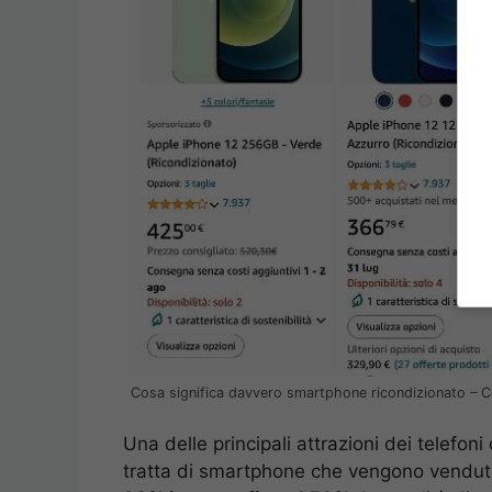
Cosa significa davvero smartphone ricondizionato – C
Una delle principali attrazioni dei telefoni c
tratta di smartphone che vengono venduti