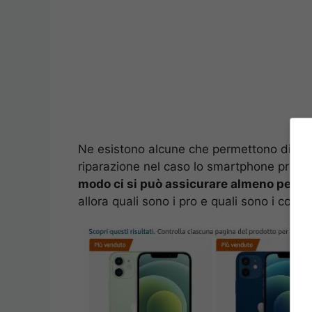
Ne esistono alcune che permettono di ott
riparazione nel caso lo smartphone prese
modo ci si può assicurare almeno per 2 
allora quali sono i pro e quali sono i cont