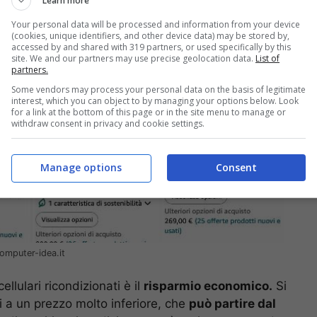
Learn more
Your personal data will be processed and information from your device
(cookies, unique identifiers, and other device data) may be stored by,
accessed by and shared with 319 partners, or used specifically by this
site. We and our partners may use precise geolocation data.
List of
partners.
Some vendors may process your personal data on the basis of legitimate
interest, which you can object to by managing your options below. Look
for a link at the bottom of this page or in the site menu to manage or
withdraw consent in privacy and cookie settings.
Manage options
Consent
omputer-idea.it
ellulari ricondizionati è il
risparmio economico.
Si
 a un prezzo molto inferiore, che
può partire dal