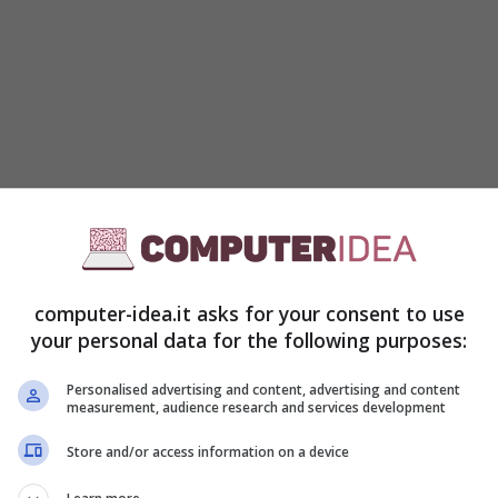
enere una lunga garanzia che prevedere la
ntasse un qualsiasi tipo di problema.
In questo
anni che il telefono funzioni egregiamente.
Ma
computer-idea.it asks for your consent to use
ro dell’acquisto di uno smartphone ricondizionato?
your personal data for the following purposes:
Personalised advertising and content, advertising and content
measurement, audience research and services development
Store and/or access information on a device