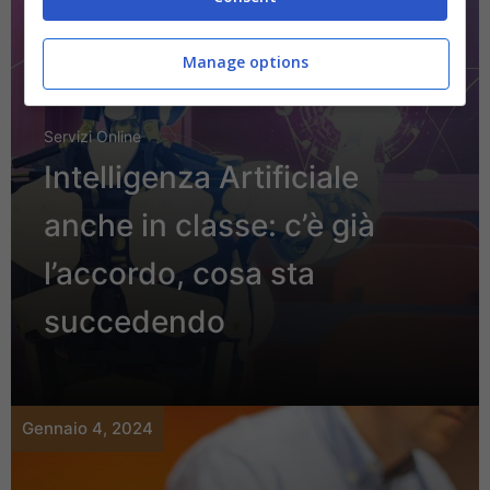
Manage options
Servizi Online
Intelligenza Artificiale
anche in classe: c’è già
l’accordo, cosa sta
succedendo
Gennaio 4, 2024