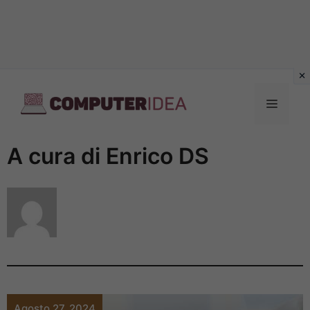
Vai
al
Menu
contenuto
A cura di Enrico DS
Agosto 27, 2024