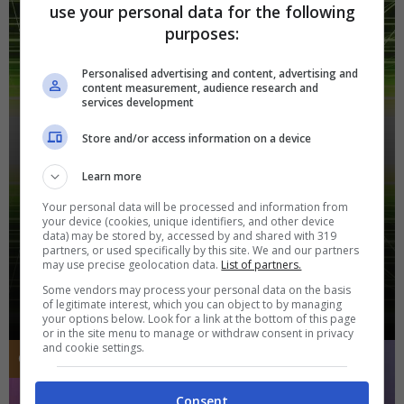
use your personal data for the following
purposes:
Personalised advertising and content, advertising and
content measurement, audience research and
services development
Store and/or access information on a device
Servizi Online
Learn more
Avatar che proietta la tua
Your personal data will be processed and information from
your device (cookies, unique identifiers, and other device
ombra, la nuova scoperta
data) may be stored by, accessed by and shared with 319
partners, or used specifically by this site. We and our partners
sconvolgente
may use precise geolocation data.
List of partners.
Some vendors may process your personal data on the basis
of legitimate interest, which you can object to by managing
your options below. Look for a link at the bottom of this page
or in the site menu to manage or withdraw consent in privacy
and cookie settings.
Gennaio 24, 2024
Consent