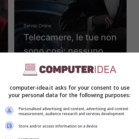
Servizi Online
Telecamere, le tue non
sono così: nessuno
può notare questo |
Un dispositivo alla 007
computer-idea.it asks for your consent to use
your personal data for the following purposes:
Gennaio 18, 2024
Personalised advertising and content, advertising and content
measurement, audience research and services development
Store and/or access information on a device