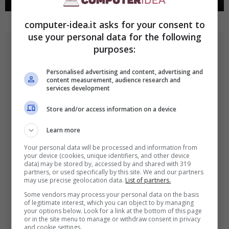
computer-idea.it asks for your consent to
use your personal data for the following
purposes:
ULTIMI ARTICOLI
Personalised advertising and content, advertising and
content measurement, audience research and
services development
Store and/or access information on a device
Learn more
IL CALDO È IL VERO NEMICO DI
Your personal data will be processed and information from
SINNER? L’INCREDIBILE
your device (cookies, unique identifiers, and other device
data) may be stored by, accessed by and shared with 319
COINCIDENZA CHE PREOCCUPA I
partners, or used specifically by this site. We and our partners
may use precise geolocation data.
List of partners.
TIFOSI
Some vendors may process your personal data on the basis
of legitimate interest, which you can object to by managing
Luglio 2, 2026
your options below. Look for a link at the bottom of this page
or in the site menu to manage or withdraw consent in privacy
and cookie settings.