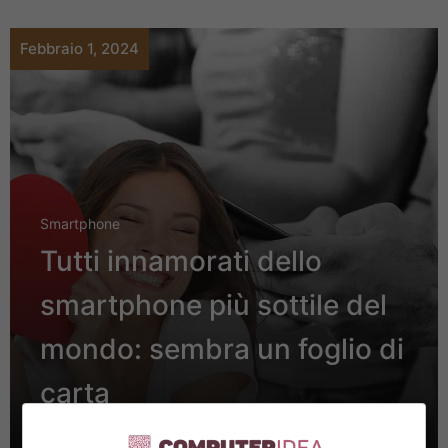
Febbraio 1, 2024
Smartphone
Tutti innamorati dello
smartphone più sottile del
mondo: sembra un foglio di
carta