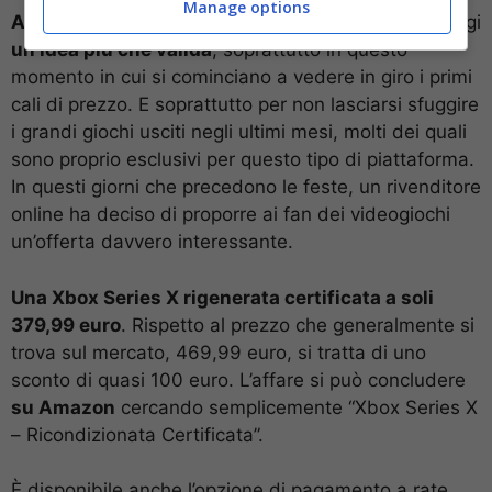
Manage options
Acquistare una Xbox Series X,
quindi, è ancora oggi
un’idea più che valida
, soprattutto in questo
momento in cui si cominciano a vedere in giro i primi
cali di prezzo. E soprattutto per non lasciarsi sfuggire
i grandi giochi usciti negli ultimi mesi, molti dei quali
sono proprio esclusivi per questo tipo di piattaforma.
In questi giorni che precedono le feste, un rivenditore
online ha deciso di proporre ai fan dei videogiochi
un’offerta davvero interessante.
Una Xbox Series X rigenerata certificata a soli
379,99 euro
. Rispetto al prezzo che generalmente si
trova sul mercato, 469,99 euro, si tratta di uno
sconto di quasi 100 euro. L’affare si può concludere
su Amazon
cercando semplicemente “
Xbox Series X
– Ricondizionata Certificata”.
È disponibile anche l’opzione di pagamento a rate,