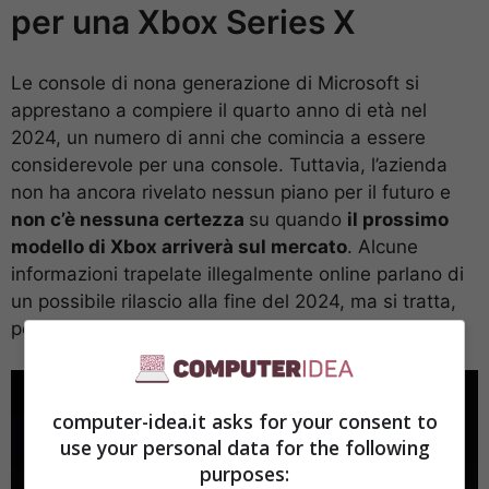
per una Xbox Series X
Le console di nona generazione di Microsoft si
apprestano a compiere il quarto anno di età nel
2024, un numero di anni che comincia a essere
considerevole per una console. Tuttavia, l’azienda
non ha ancora rivelato nessun piano per il futuro e
non c’è nessuna certezza
su quando
il prossimo
modello di Xbox arriverà sul mercato
. Alcune
informazioni trapelate illegalmente online parlano di
un possibile rilascio alla fine del 2024, ma si tratta,
per l’appunto, solo di rumor.
computer-idea.it asks for your consent to
use your personal data for the following
purposes: