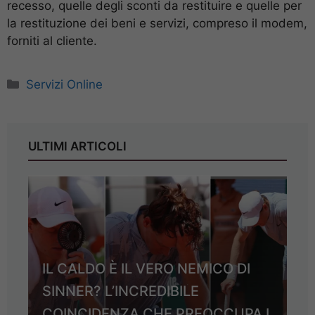
recesso, quelle degli sconti da restituire e quelle per
la restituzione dei beni e servizi, compreso il modem,
forniti al cliente.
Categorie
Servizi Online
ULTIMI ARTICOLI
IL CALDO È IL VERO NEMICO DI
SINNER? L’INCREDIBILE
COINCIDENZA CHE PREOCCUPA I