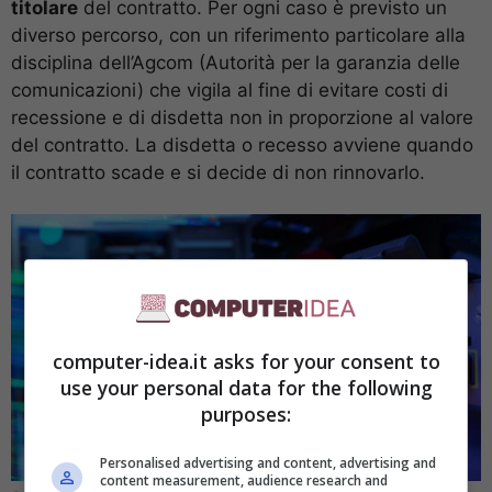
titolare
del contratto. Per ogni caso è previsto un
diverso percorso, con un riferimento particolare alla
disciplina dell’Agcom (Autorità per la garanzia delle
comunicazioni) che vigila al fine di evitare costi di
recessione e di disdetta non in proporzione al valore
del contratto. La disdetta o recesso avviene quando
il contratto scade e si decide di non rinnovarlo.
computer-idea.it asks for your consent to
use your personal data for the following
purposes:
Personalised advertising and content, advertising and
content measurement, audience research and