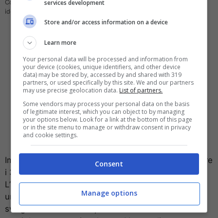
services development
Come agire per disdire l’abbonamento per la fibra ottica – computer-
idea.it
Store and/or access information on a device
Learn more
Your personal data will be processed and information from
your device (cookies, unique identifiers, and other device
data) may be stored by, accessed by and shared with 319
partners, or used specifically by this site. We and our partners
may use precise geolocation data.
List of partners.
Some vendors may process your personal data on the basis
of legitimate interest, which you can object to by managing
your options below. Look for a link at the bottom of this page
or in the site menu to manage or withdraw consent in privacy
and cookie settings.
Importante
rispettare i tempi di preavviso
, non oltre
Consent
i 30 giorni, che indica la compagnia telefonica.
L’azienda deve inoltre fornire al cliente
Manage options
un’
indicazione chiara dei tempi di attesa
per lo
svolgimento di tutta la procedura e deli eventuali