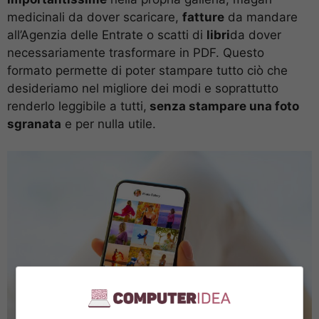
medicinali da dover scaricare,
fatture
da mandare
all’Agenzia delle Entrate o scatti di
libri
da dover
necessariamente trasformare in PDF. Questo
formato permette di poter stampare tutto ciò che
desideriamo nel migliore dei modi e soprattutto
renderlo leggibile a tutti,
senza stampare una foto
sgranata
e per nulla utile.