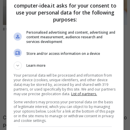
computer-idea.it asks for your consent to
use your personal data for the following
purposes:
Il trucchetto per trasformare le foto in PDF (Computer-idea.it)
Personalised advertising and content, advertising and
content measurement, audience research and
services development
Store and/or access information on a device
Learn more
Your personal data will be processed and information from
your device (cookies, unique identifiers, and other device
data) may be stored by, accessed by and shared with 319
partners, or used specifically by this site. We and our partners
may use precise geolocation data.
List of partners.
Some vendors may process your personal data on the basis
of legitimate interest, which you can object to by managing
your options below. Look for a link at the bottom of this page
or in the site menu to manage or withdraw consent in privacy
Come abbiamo accennato precedentemente, spesso
and cookie settings.
per mancata informazione al riguardo o