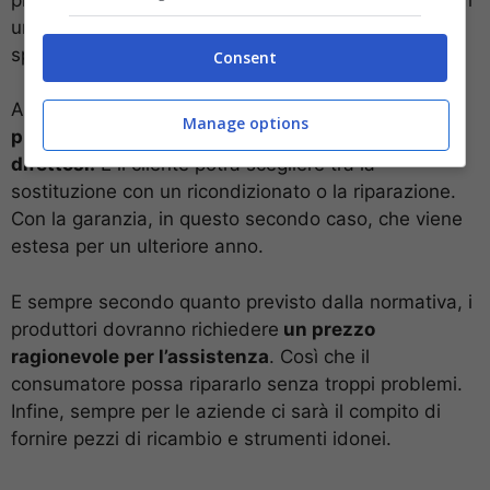
un nuovo device. Andando a ridurre i possibili
sprechi.
Consent
Anche dopo il termine del periodo di garanzia,
i
Manage options
produttori saranno tenuti a riparare i prodotti
difettosi.
E il cliente potrà scegliere tra la
sostituzione con un ricondizionato o la riparazione.
Con la garanzia, in questo secondo caso, che viene
estesa per un ulteriore anno.
E sempre secondo quanto previsto dalla normativa, i
produttori dovranno richiedere
un prezzo
ragionevole per l’assistenza
. Così che il
consumatore possa ripararlo senza troppi problemi.
Infine, sempre per le aziende ci sarà il compito di
fornire pezzi di ricambio e strumenti idonei.