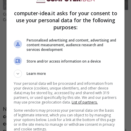
computer-idea.it asks for your consent to
Costi per la riparazione degli smartphone ridotti, c’è la direttiva –
use your personal data for the following
Computer-idea.it
purposes:
Personalised advertising and content, advertising and
content measurement, audience research and
services development
Store and/or access information on a device
Learn more
Your personal data will be processed and information from
your device (cookies, unique identifiers, and other device
data) may be stored by, accessed by and shared with 319
partners, or used specifically by this site. We and our partners
may use precise geolocation data.
List of partners.
Nello specifico, l’idea è stata quella di integrare il
Some vendors may process your personal data on the basis
of legitimate interest, which you can object to by managing
cosiddetto diritto alla riparazione per i
your options below. Look for a link at the bottom of this page
consumatori.
Che così saranno incentivati a
or in the site menu to manage or withdraw consent in privacy
and cookie settings.
procedere con l’assistenza piuttosto che l’acquisto di