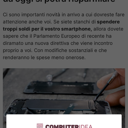
Ci sono importanti novità in arrivo a cui dovreste fare
attenzione anche voi. Se siete stanchi di
spendere
troppi soldi per il vostro smartphone,
allora dovete
sapere che il Parlamento Europeo di recente ha
diramato una nuova direttiva che viene incontro
proprio a voi. Con modifiche sostanziali e che
renderanno le spese meno onerose.