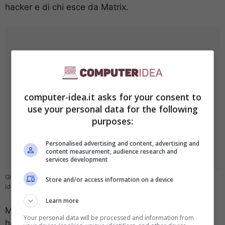
hacker e di chi esce da Matrix.
computer-idea.it asks for your consent to
use your personal data for the following
purposes:
Personalised advertising and content, advertising and
content measurement, audience research and
services development
Giocare con Windows 11? Meglio cambiare – (foto Valve) computer-
Store and/or access information on a device
idea.it
Learn more
Ma
i sistemi operativi open source
come Linux
Your personal data will be processed and information from
hanno fatto enormi passi avanti al punto tale che i