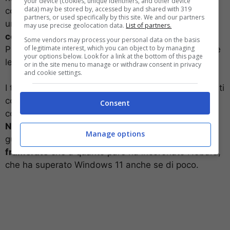
your device (cookies, unique identifiers, and other device
data) may be stored by, accessed by and shared with 319
colleghi tedeschi di Computer Base hanno condotto
partners, or used specifically by this site. We and our partners
un test per vedere che cosa gira meglio sulla
may use precise geolocation data.
List of partners.
console portatile di Valve
adesso che è arrivato
Some vendors may process your personal data on the basis
of legitimate interest, which you can object to by managing
Proton e la sua compatibilità che allarga ovviamente
your options below. Look for a link at the bottom of this page
le opzioni.
or in the site menu to manage or withdraw consent in privacy
and cookie settings.
I test, come spiegato dai colleghi tedeschi, sono stati
condotti con Windows 11 che è stato messo a
Consent
confronto con tre distro di Linux:
Arch Linux, POP e
Nobara
. I test sono stati condotti andando a
Manage options
guardare alcune caratteristiche. Per esempio il
framerate
che a quanto pare ha incoronato Nobara,
che ha superato Windows 11 anche se di poco.