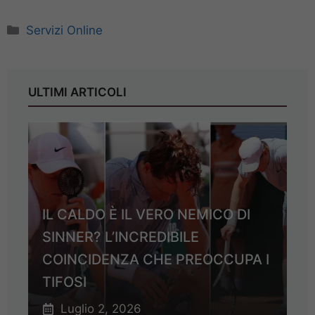
Categorie
Servizi Online
ULTIMI ARTICOLI
IL CALDO È IL VERO NEMICO DI
SINNER? L’INCREDIBILE
COINCIDENZA CHE PREOCCUPA I
TIFOSI
Luglio 2, 2026