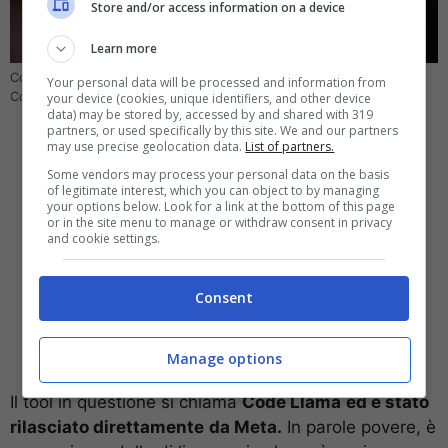
Store and/or access information on a device
Learn more
Code Llama è il nuovo strumento di Meta per i programmatori –
Your personal data will be processed and information from
Computer-idea.it
your device (cookies, unique identifiers, and other device
data) may be stored by, accessed by and shared with 319
partners, or used specifically by this site. We and our partners
may use precise geolocation data.
List of partners.
Some vendors may process your personal data on the basis
of legitimate interest, which you can object to by managing
your options below. Look for a link at the bottom of this page
or in the site menu to manage or withdraw consent in privacy
and cookie settings.
Consent
Manage options
Il tool in questione si chiama
Code Llama
ed è stato
rilasciato direttamente
da Meta.
In parole povere, è