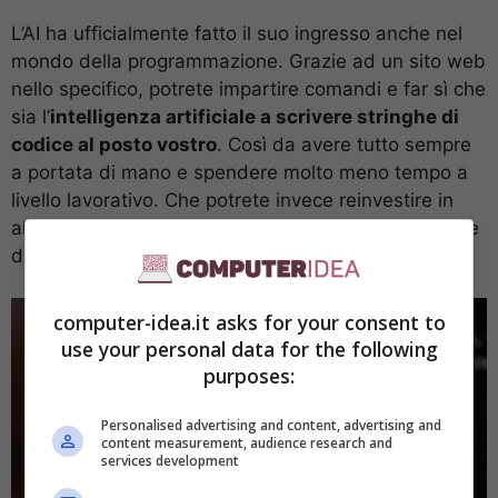
L’AI ha ufficialmente fatto il suo ingresso anche nel
mondo della programmazione. Grazie ad un sito web
nello specifico, potrete impartire comandi e far sì che
sia l’
intelligenza artificiale a scrivere stringhe di
codice al posto vostro
. Così da avere tutto sempre
a portata di mano e spendere molto meno tempo a
livello lavorativo. Che potrete invece reinvestire in
altro modo, sia per svago che per altre mansioni che
dovete completare per lavoro.
computer-idea.it asks for your consent to
use your personal data for the following
purposes:
Personalised advertising and content, advertising and
content measurement, audience research and
services development