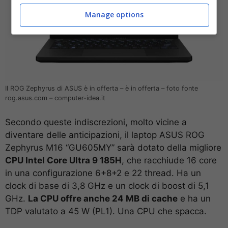
Manage options
Il ROG Zephyrus di ASUS è in offerta – è in offerta – foto fonte
rog.asus.com – computer-idea.it
Secondo queste indiscrezioni, molto vicine a
diventare delle anticipazioni, il laptop ASUS ROG
Zephyrus M16 “GU605MY” sarà dotato della migliore
CPU Intel Core Ultra 9 185H
, che racchiude 16 core
in una configurazione 6+8+2 e 22 thread. Ha un
clock di base di 3,8 GHz e un clock di boost di 5,1
GHz.
La CPU offre anche 24 MB di cache
e ha un
TDP valutato a 45 W (PL1). Una CPU che spacca.