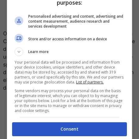
purposes:
Personalised advertising and content, advertising and
content measurement, audience research and
services development
Oltre alla linea
Zenbook
tradizionale che presenterà
Store and/or access information on a device
CPU Core Ultra 7 e Core Ultra 5, ASUS ha intenzione
di lanciare il prima possibile, al netto dei suoi test,
Learn more
uno dei suoi stupefacenti
ROG Zephyrus M16
, dalle
Your personal data will be processed and information from
specifiche hardware di prim’ordine. Almeno così ci
your device (cookies, unique identifiers, and other device
dice dopo che wccftech.com ha citato i rumors di un
data) may be stored by, accessed by and shared with 319
partners, or used specifically by this site. We and our partners
elenco online dai rivenditori di hardware, individuati
may use precise geolocation data.
List of partners.
da Momomo_US.
Some vendors may process your personal data on the basis
of legitimate interest, which you can object to by managing
your options below. Look for a link at the bottom of this page
or in the site menu to manage or withdraw consent in privacy
and cookie settings.
Consent