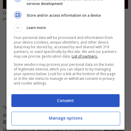
services development
L’Intelligenza Artificiale renderà i modelli Ray-Ban Meta un vero e
Store and/or access information on a device
proprio assistente personale – computer-idea.it
Learn more
Your personal data will be processed and information from
your device (cookies, unique identifiers, and other device
data) may be stored by, accessed by and shared with 319
partners, or used specifically by this site. We and our partners
may use precise geolocation data.
List of partners.
Some vendors may process your personal data on the basis
of legitimate interest, which you can object to by managing
your options below. Look for a link at the bottom of this page
or in the site menu to manage or withdraw consent in privacy
and cookie settings.
Consent
“
Abbiamo integrato Meta AI, il nostro assistente
conversazionale avanzato, negli occhiali intelligenti
Manage options
Ray-Ban Meta e lo abbiamo ottimizzato per
un’esperienza senza mani e in movimento.
Dicendo