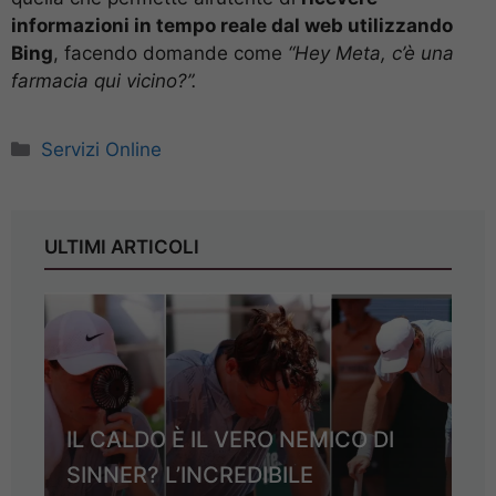
informazioni in tempo reale dal web utilizzando
Bing
, facendo domande come
“Hey Meta, c’è una
farmacia qui vicino?”.
Categorie
Servizi Online
ULTIMI ARTICOLI
IL CALDO È IL VERO NEMICO DI
SINNER? L’INCREDIBILE