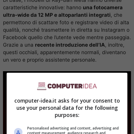
caratteristiche innovative: hanno
una fotocamera
ultra-wide da 12 MP e altoparlanti integrati
, che
permettono di scattare foto e registrare video di alta
qualità, nonché trasmettere in diretta su Instagram o
Facebook quello che l’utente vede mentre passeggia.
Grazie a una
recente introduzione dell’IA
, inoltre,
questi occhiali, apparentemente normali, diventano
un vero e proprio assistente personale.
computer-idea.it asks for your consent to
use your personal data for the following
purposes:
Personalised advertising and content, advertising and
content measurement, audience research and