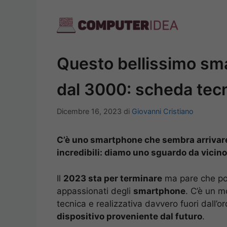
Vai
al
contenuto
Questo bellissimo sm
dal 3000: scheda tecn
Dicembre 16, 2023
di
Giovanni Cristiano
C’è uno smartphone che sembra arrivare
incredibili: diamo uno sguardo da vicino
Il
2023 sta per terminare
ma pare che pos
appassionati degli
smartphone
. C’è un m
tecnica e realizzativa davvero fuori dall’
dispositivo proveniente dal futuro
.