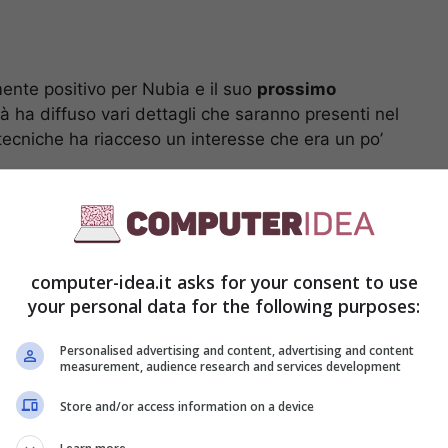
ente positivo per Nubia e il suo
prossimo
à ha diffuso vari dettagli che saranno presenti nel
 tecniche ha riacceso un interesse che era un po’
computer-idea.it asks for your consent to use
your personal data for the following purposes:
Personalised advertising and content, advertising and content
measurement, audience research and services development
Store and/or access information on a device