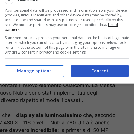
Learn more
Your personal data will be processed and information from your device
(cookies, unique identifiers, and other device data) may be stored by,
accessed by and shared with 319 partners, or used specifically by this
site. We and our partners may use precise geolocation data.
List of
partners.
Some vendors may process your personal data on the basis of legitimate
interest, which you can object to by managing your options below. Look
for a link at the bottom of this page or in the site menu to manage or
withdraw consent in privacy and cookie settings.
 smartphone – Foto sito Weibo – (Computer-Idea.it)
Manage options
Consent
ca il processore
Snapdragon 8 Gen 3
, risultando
a montare il nuovo elemento Qualcomm. La stessa
 nuovo Nubia sono stati implementati degli
diverso rispetto ai modelli passati.
 che il
display sia luminosissimo
che, secondo
.480 x 1.116 pixel. Il Nubia Z60 Ultra è anche
ere davvero incredibile
: la primaria di 50 MP,