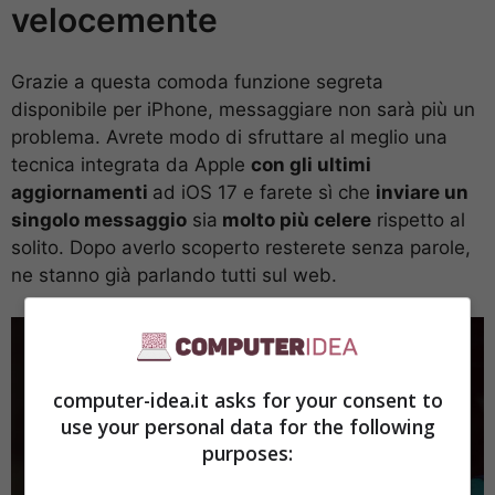
velocemente
Grazie a questa comoda funzione segreta
disponibile per iPhone, messaggiare non sarà più un
problema. Avrete modo di sfruttare al meglio una
tecnica integrata da Apple
con gli ultimi
aggiornamenti
ad iOS 17 e farete sì che
inviare un
singolo messaggio
sia
molto più celere
rispetto al
solito. Dopo averlo scoperto resterete senza parole,
ne stanno già parlando tutti sul web.
computer-idea.it asks for your consent to
use your personal data for the following
purposes: