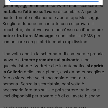
generali, aggiornamento software e poi scaricare ed
installare l’ultimo software
disponibile. A questo
punto, tornate nella home e aprite l’app Messaggi.
Scegliete dunque un contatto con cui provare il
trucchetto, che deve avere anch’esso un iPhone
per
poter sfruttare iMessage
e non i classici SMS per
comunicare con gli altri in modo rapidissimo.
Una volta aperta la schermata di chat vera e propria,
provate a
tenere premuto sul pulsante +
per
qualche istante. Vedrete che in automatico
si aprirà
la Galleria
dello smartphone, così da poter scegliere
foto o video che volete scambiare con l’altra
persona. Senza la scorciatoia, ogni volta è
necessario fare tap sul + e poi scorrere tra le varie
voci disponibili per trovare ciò di cui avete bisogno.