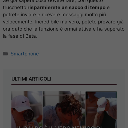
Se già sapete cosa dovete fare, con questo
trucchetto
risparmierete un sacco di tempo
e
potrete inviare e ricevere messaggi molto più
velocemente. Incredibile ma vero, potete provare già
ora dato che la funzione è ormai attiva e ha superato
la fase di Beta.
Categorie
Smartphone
ULTIMI ARTICOLI