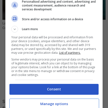
Personalised advertising and content, advertising and
content measurement, audience research and
services development
Store and/or access information on a device
La scorciatoia geniale da sfruttare su iPhone con iMessage –
Computer-idea.it
Learn more
Your personal data will be processed and information from
your device (cookies, unique identifiers, and other device
data) may be stored by, accessed by and shared with 319
partners, or used specifically by this site. We and our partners
may use precise geolocation data.
List of partners.
Some vendors may process your personal data on the basis
of legitimate interest, which you can object to by managing
your options below. Look for a link at the bottom of this page
or in the site menu to manage or withdraw consent in privacy
and cookie settings.
Consent
Se ancora non avete ancora aggiornato il vostro
Manage options
smartphone, vi basta andare in impostazioni,