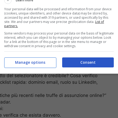
Learn more
Your personal data will be processed and information from your device
(cookies, unique identifiers, and other device data) may be stored by,
accessed by and shared with 319 partners, or used specifically by this
site. We and our partners may use precise geolocation data.
List of
into e metodo. L’
intelligenza artificiale
può fare il
partners.
giuste.
Some vendors may process your personal data on the basis of legitimate
interest, which you can object to by managing your options below. Look
for a link at the bottom of this page or in the site menu to manage or
i truffa? Spiega perché.” L’IA evidenzia frasi vaghe,
withdraw consent in privacy and cookie settings.
rcato.
Manage options
Consent
n è in linea con gli standard del settore X?” Se il
ri.
to del selezionatore è credibile? Cosa verifico
klist rapida: dominio email, ruolo su LinkedIn,
tiche più recenti nelle truffe di assunzione online?”
radar.
i:
e verifica che esista davvero.