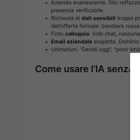
Azienda evanescente. Sito raffazzo
presenza verificabile.
Richiesta di
dati sensibili
troppo pr
dell’offerta formale: bandiera rossa
Finto
colloquio
. Solo chat, nessun
Email aziendale
sospetta. Dominio g
Ultimatum. “Decidi oggi”, “posti limit
Come usare l’IA senza f