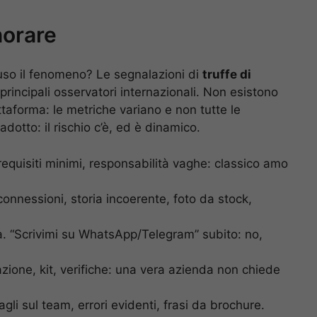
norare
fuso il fenomeno? Le segnalazioni di
truffe di
rincipali osservatori internazionali. Non esistono
ttaforma: le metriche variano e non tutte le
dotto: il rischio c’è, ed è dinamico.
requisiti minimi, responsabilità vaghe: classico amo
connessioni, storia incoerente, foto da stock,
a. “Scrivimi su WhatsApp/Telegram” subito: no,
azione, kit, verifiche: una vera azienda non chiede
gli sul team, errori evidenti, frasi da brochure.