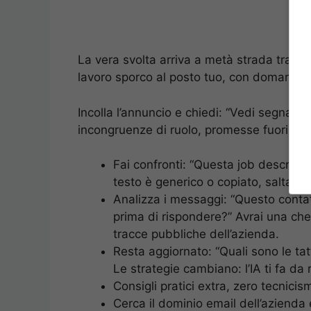
La vera svolta arriva a metà strada tra ist
lavoro sporco al posto tuo, con domande 
Incolla l’annuncio e chiedi: “Vedi segnali d
incongruenze di ruolo, promesse fuori me
Fai confronti: “Questa job descriptio
testo è generico o copiato, salta fuo
Analizza i messaggi: “Questo contat
prima di rispondere?” Avrai una chec
tracce pubbliche dell’azienda.
Resta aggiornato: “Quali sono le tat
Le strategie cambiano: l’IA ti fa da 
Consigli pratici extra, zero tecnicism
Cerca il dominio email dell’azienda 