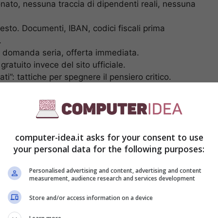
nato, nessuna traccia di dipendenti reali, nessuna
esto. Documenti, IBAN, codici fiscali prima
.
a domanda seria, offerta immediata.
ratuito invece del sito ufficiale.
ati”: tattiche per spegnere il pensiero critico.
arsi usare
computer-idea.it asks for your consent to use
your personal data for the following purposes:
Personalised advertising and content, advertising and content
measurement, audience research and services development
Store and/or access information on a device