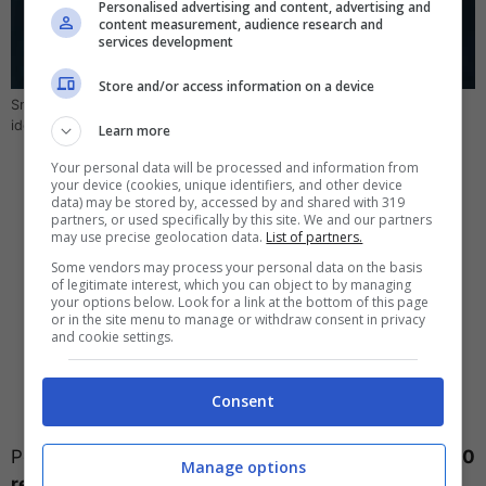
Personalised advertising and content, advertising and
content measurement, audience research and
services development
Store and/or access information on a device
Smartphone e sblocco, presto si potrà farlo col respiro – Computer-
idea.it
Learn more
Your personal data will be processed and information from
your device (cookies, unique identifiers, and other device
data) may be stored by, accessed by and shared with 319
partners, or used specifically by this site. We and our partners
may use precise geolocation data.
List of partners.
Some vendors may process your personal data on the basis
of legitimate interest, which you can object to by managing
your options below. Look for a link at the bottom of this page
or in the site menu to manage or withdraw consent in privacy
and cookie settings.
Consent
Per arrivare a questo risultato, sono stati registrati
10
Manage options
respiri diversi di 94 partecipanti.
Analizzando il