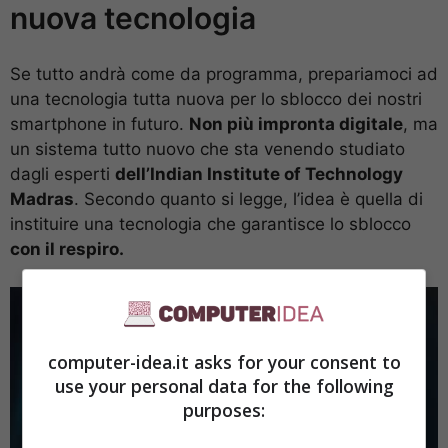
nuova tecnologia
Se tutto andrà come da programma, prepariamoci ad
una tecnologia tutta nuova per lo sblocco dei nostri
smartphone in futuro.
Non più impronta digitale
, ma
un sistema tutto nuovo che sta venendo studiato
dagli esperti
dell’Indian Institute of Technology
Madras
. Secondo quanto si legge, l’idea è quella di
instituire una tecnologia che garantisce lo sblocco
con il respiro.
computer-idea.it asks for your consent to
use your personal data for the following
purposes: