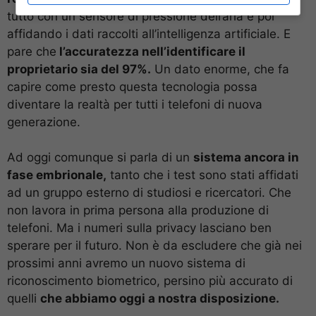
tutto con un sensore di pressione dell’aria e poi
affidando i dati raccolti all’intelligenza artificiale. E
pare che
l’accuratezza nell’identificare il
proprietario sia del 97%.
Un dato enorme, che fa
capire come presto questa tecnologia possa
diventare la realtà per tutti i telefoni di nuova
generazione.
Ad oggi comunque si parla di un
sistema ancora in
fase embrionale,
tanto che i test sono stati affidati
ad un gruppo esterno di studiosi e ricercatori. Che
non lavora in prima persona alla produzione di
telefoni. Ma i numeri sulla privacy lasciano ben
sperare per il futuro. Non è da escludere che già nei
prossimi anni avremo un nuovo sistema di
riconoscimento biometrico, persino più accurato di
quelli
che abbiamo oggi a nostra disposizione.