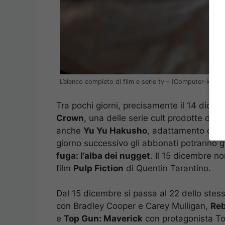
L’elenco completo di film e serie tv – (Computer-Idea.it
Tra pochi giorni, precisamente il 14 dicem
Crown
, una delle serie cult prodotte da N
anche
Yu Yu Hakusho
, adattamento dell’
giorno successivo gli abbonati potranno gu
fuga: l’alba dei nugget
. Il 15 dicembre n
film
Pulp Fiction
di Quentin Tarantino.
Dal 15 dicembre si passa al 22 dello stess
con Bradley Cooper e Carey Mulligan,
Reb
e
Top Gun: Maverick
con protagonista Tom