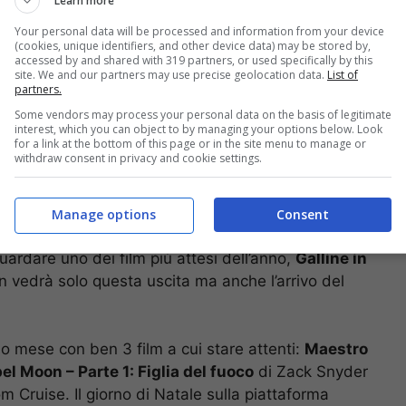
Learn more
Your personal data will be processed and information from your device
(cookies, unique identifiers, and other device data) may be stored by,
accessed by and shared with 319 partners, or used specifically by this
site. We and our partners may use precise geolocation data.
List of
partners.
Some vendors may process your personal data on the basis of legitimate
interest, which you can object to by managing your options below. Look
for a link at the bottom of this page or in the site menu to manage or
)
withdraw consent in privacy and cookie settings.
bre, sarà resa disponibile la
parte finale di The
etflix. Nello stesso giorno sulla piattaforma arriverà
Manage options
Consent
omonima serie a fumetti e animata giapponese. Il
ardare uno dei film più attesi dell’anno,
Galline in
on vedrà solo questa uscita ma anche l’arrivo del
o mese con ben 3 film a cui stare attenti:
Maestro
el Moon – Parte 1: Figlia del fuoco
di Zack Snyder
 Cruise. Il giorno di Natale sulla piattaforma