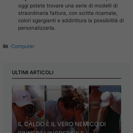
oggi potete trovare una serie di modelli di
straordinaria fattura, con scritte ricamate,
colori sgargianti e addirittura la possibilità di
personalizzarla.
Categorie
Computer
ULTIMI ARTICOLI
IL CALDO È IL VERO NEMICO DI