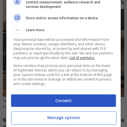
content measurement, audience research and
services development
Store and/or access information on a device
Learn more
Your personal data will be processed and information from
your device (cookies, unique identifiers, and other device
data) may be stored by, accessed by and shared with 319
partners, or used specifically by this site. We and our partners
may use precise geolocation data.
List of partners.
Some vendors may process your personal data on the basis
of legitimate interest, which you can object to by managing
your options below. Look for a link at the bottom of this page
or in the site menu to manage or withdraw consent in privacy
and cookie settings.
Consent
Songmics, come scegliere la migliore sedia da gaming (Amazon)
Computer-Idea.it
Manage options
Songmics è un modello molto confortevole di sedia
da gaming con poggiapiedi telescopico
,