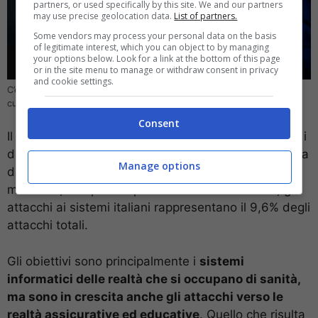
partners, or used specifically by this site. We and our partners
may use precise geolocation data.
List of partners.
Some vendors may process your personal data on the basis
of legitimate interest, which you can object to by managing
your options below. Look for a link at the bottom of this page
or in the site menu to manage or withdraw consent in privacy
and cookie settings.
C’è una grande crescita di attacchi di phishing, una truffa subdola in
cui gli utenti meno esperti cadono facilmente – computer-idea.it
Consent
Il dato è ancora più preoccupante se si confrontano i
dati di oggi con quelli del 2018: c’è stata una crescita
Manage options
del 300% degli attacchi informatici. Nel totale
mondiale, sempre nel primo semestre del 2023, gli
attacchi ai sistemi italiani rappresentano il 9,6% degli
attacchi totali.
Gli obiettivi sono principalmente i
sistemi
informatici delle realtà che si occupano di sanità,
ma sono in crescita anche gli attacchi verso le
realtà assicurative ed educative
. Quello che risulta