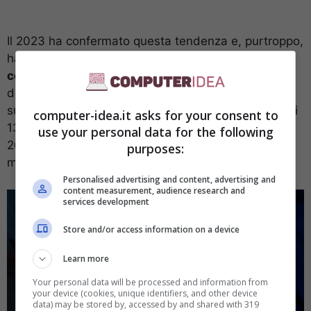
Il 2023 ha confermato questa tendenza e, purtroppo,
ha confermato anche
le difficoltà dell’Italia nel
contrastare questi attacchi
. Secondo il rapporto
del Clusit, gli attacchi che i sistemi italiani hanno
subito nel primo semestre del 2023 sono stati più di
computer-idea.it asks for your consent to
1300, una cifra di gran lunga superiore a quella del
use your personal data for the following
2022 (quando si registravano circa 207 attacchi al
purposes:
mese).
Personalised advertising and content, advertising and
content measurement, audience research and
services development
Store and/or access information on a device
Learn more
Your personal data will be processed and information from
your device (cookies, unique identifiers, and other device
data) may be stored by, accessed by and shared with 319