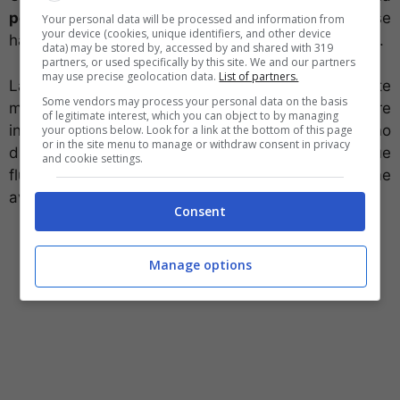
potentissima batteria da 5.100 mAh
, la casa cinese
Your personal data will be processed and information from
your device (cookies, unique identifiers, and other device
ha optato per una scelta software molto intelligente.
data) may be stored by, accessed by and shared with 319
partners, or used specifically by this site. We and our partners
may use precise geolocation data.
List of partners.
La personalizzazione Android è infatti veramente
Some vendors may process your personal data on the basis
minima. Vi sono pochissime applicazioni pre
of legitimate interest, which you can object to by managing
installate. E parecchie, per giunta, sono
your options below. Look for a link at the bottom of this page
or in the site menu to manage or withdraw consent in privacy
disinstallabili. Lo smartphone lavora dunque
and cookie settings.
fluidamente e, di default, pesa poco. Un po’ come
avviene sui Nexus.
Consent
Manage options