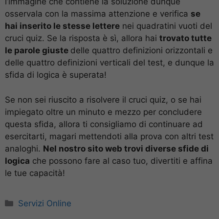
l’immagine che contiene la soluzione dunque
osservala con la massima attenzione e verifica
se
hai inserito le stesse lettere
nei quadratini vuoti del
cruci quiz. Se la risposta è sì, allora hai
trovato tutte
le parole giuste
delle quattro definizioni orizzontali e
delle quattro definizioni verticali del test, e dunque la
sfida di logica è superata!
Se non sei riuscito a risolvere il cruci quiz, o se hai
impiegato oltre un minuto e mezzo per concludere
questa sfida, allora ti consigliamo di continuare ad
esercitarti, magari mettendoti alla prova con altri test
analoghi.
Nel nostro sito web trovi diverse sfide di
logica
che possono fare al caso tuo, divertiti e affina
le tue capacità!
Categorie
Servizi Online