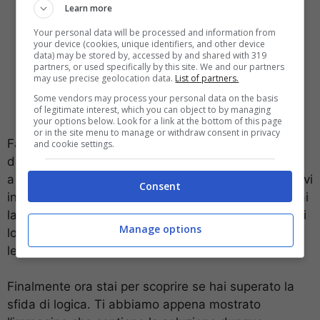
Learn more
Your personal data will be processed and information from
your device (cookies, unique identifiers, and other device
data) may be stored by, accessed by and shared with 319
partners, or used specifically by this site. We and our partners
may use precise geolocation data.
List of partners.
Some vendors may process your personal data on the basis
of legitimate interest, which you can object to by managing
your options below. Look for a link at the bottom of this page
or in the site menu to manage or withdraw consent in privacy
Fai partire il cronometro e leggi subito le quattro
and cookie settings.
definizioni verticali, che trovi nell’Illustrazione in alto
a sinistra, e le quattro definizioni orizzontali, che trovi
Consent
in basso a destra. In fondo a questo articolo troverai
la soluzione finale e la spiegazione della tua sfida di
Manage options
logica. Quindi allo scadere dei 90 secondi corri a
leggerla.
Finalmente ora stai per scoprire se hai superato la
sfida di logica. Ti abbiamo appena mostrato