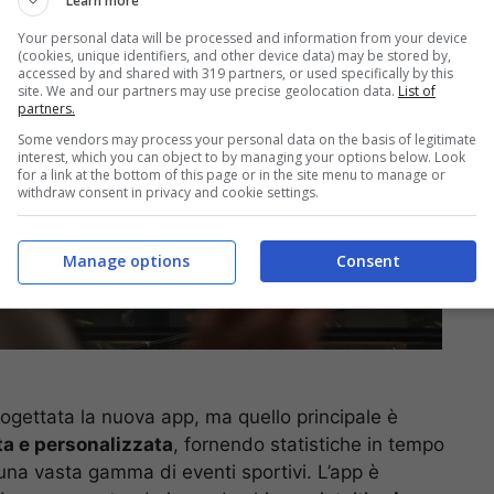
Learn more
Your personal data will be processed and information from your device
(cookies, unique identifiers, and other device data) may be stored by,
accessed by and shared with 319 partners, or used specifically by this
site. We and our partners may use precise geolocation data.
List of
partners.
Some vendors may process your personal data on the basis of legitimate
interest, which you can object to by managing your options below. Look
for a link at the bottom of this page or in the site menu to manage or
withdraw consent in privacy and cookie settings.
Manage options
Consent
progettata la nuova app, ma quello principale è
ta e personalizzata
, fornendo statistiche in tempo
u una vasta gamma di eventi sportivi. L’app è