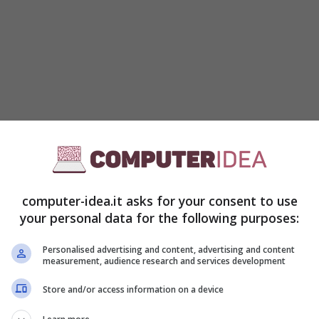
 della sua ultima novità nel panorama delle
 mossa non sorprende, visto l’interesse di Apple,
petto del tifo
e degli
eventi da seguire
.
computer-idea.it asks for your consent to use
your personal data for the following purposes:
Personalised advertising and content, advertising and content
measurement, audience research and services development
Store and/or access information on a device