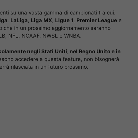
enti su una vasta gamma di campionati tra cui:
iga
,
LaLiga
,
Liga
MX
,
Ligue 1
,
Premier League
e
isto che in un prossimo aggiornamento saranno
e MLB, NFL, NCAAF, NWSL e WNBA.
solamente negli Stati Uniti, nel Regno Unito e in
possono accedere a questa feature, non bisognerà
errà rilasciata in un futuro prossimo.