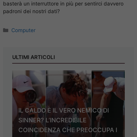
basterà un interruttore in più per sentirci davvero
padroni dei nostri dati?
Categorie
Computer
ULTIMI ARTICOLI
IL CALDO È IL VERO NEMICO DI
SINNER? L’INCREDIBILE
COINCIDENZA CHE PREOCCUPA I