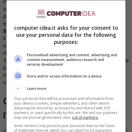
Per evitare un
processo
fissato per il 5 agosto, la
società di Mountain View ha accettato un accordo
preliminare: 135 milioni di dollari, circa 125 milioni di
euro. L’intesa, depositata al
tribunale federale di
computer-idea.it asks for your consent to
San Jose
, deve ottenere l’approvazione del giudice.
use your personal data for the following
Il fondo prevede fino a 100 dollari per ogni membro
purposes:
idoneo della
class action
; gli avvocati potranno
chiedere fino al 29,5% per
spese legali
(massimo
Personalised advertising and content, advertising and
content measurement, audience research and
39,8 milioni di dollari). Non è noto al pubblico quante
services development
persone incasseranno effettivamente il pagamento,
né la cifra media che riceveranno: senza questi
Store and/or access information on a device
numeri, l’impatto individuale resta incerto.
Learn more
Cosa cambia davvero dopo
Your personal data will be processed and information from
your device (cookies, unique identifiers, and other device
data) may be stored by, accessed by and shared with 319
l’accordo
partners, or used specifically by this site. We and our partners
may use precise geolocation data.
List of partners.
Some vendors may process your personal data on the basis
of legitimate interest, which you can object to by managing
C’è anche un impegno operativo. Google promette di