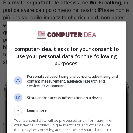
È arrivato soprattutto le attesissime
Wi-Fi calling,
in
pratica avere campo o meno nel nostro iPhone non è
più una variabile impazzita che rischia di non poter
effettuare una chiamata. Basta attaccarsi a una
qualsiasi WI-FI, anche in assenza di segnale mobile
potrebbe serenamente parlare con chi vogliamo.
Non solo tra utenti con lo stesso operatore
computer-idea.it asks for your consent to
telefonico
, l’importante è che entrambi i dispositivi
use your personal data for the following
siano compatibili.
purposes:
Personalised advertising and content, advertising and
content measurement, audience research and
services development
Store and/or access information on a device
Learn more
Your personal data will be processed and information from
your device (cookies, unique identifiers, and other device
data) may be stored by, accessed by and shared with 319