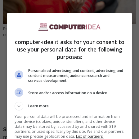
Personalizzare i contatti sull’iPhone: la funzione che non tutti
conoscono (Computer-idea.it)
computer-idea.it asks for your consent to
use your personal data for the following
purposes:
Personalised advertising and content, advertising and
content measurement, audience research and
services development
Store and/or access information on a device
Learn more
Your personal data will be processed and information from
your device (cookies, unique identifiers, and other device
data) may be stored by, accessed by and shared with 319
Segui attentamente i passaggi
che stiamo per
partners, or used specifically by this site. We and our partners
may use precise geolocation data.
List of partners.
mostrarti ed in men che non si dica avrai lo