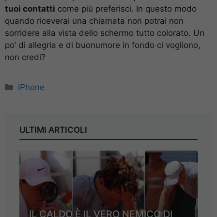
tuoi contatti
come più preferisci. In questo modo
quando riceverai una chiamata non potrai non
sorridere alla vista dello schermo tutto colorato. Un
po’ di allegria e di buonumore in fondo ci vogliono,
non credi?
Categorie
iPhone
ULTIMI ARTICOLI
IL CALDO È IL VERO NEMICO DI