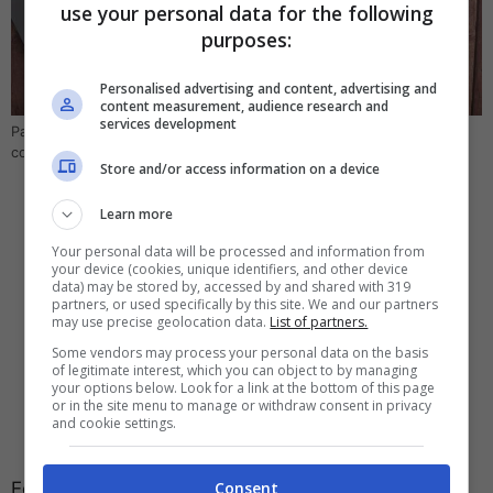
use your personal data for the following
purposes:
Personalised advertising and content, advertising and
content measurement, audience research and
services development
Paga on line tramite Poste Italiane i bollettini-non fare più code!-
computer-idea.it
Store and/or access information on a device
Learn more
Your personal data will be processed and information from
your device (cookies, unique identifiers, and other device
data) may be stored by, accessed by and shared with 319
partners, or used specifically by this site. We and our partners
may use precise geolocation data.
List of partners.
Some vendors may process your personal data on the basis
of legitimate interest, which you can object to by managing
your options below. Look for a link at the bottom of this page
or in the site menu to manage or withdraw consent in privacy
and cookie settings.
Ecco la procedura per
pagare sul sito Poste.it:
una
Consent