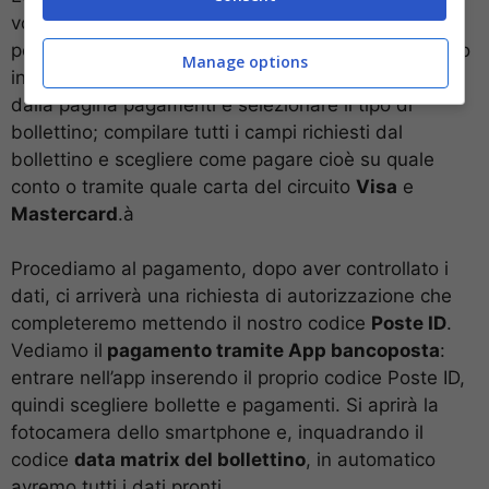
volta entrati nel sito si accede alla propria area
personale tramite il
QR code
presente nella pagina o
Manage options
inserendo le proprie credenziali. Si deve scegliere
dalla pagina pagamenti e selezionare il tipo di
bollettino; compilare tutti i campi richiesti dal
bollettino e scegliere come pagare cioè su quale
conto o tramite quale carta del circuito
Visa
e
Mastercard
.à
Procediamo al pagamento, dopo aver controllato i
dati, ci arriverà una richiesta di autorizzazione che
completeremo mettendo il nostro codice
Poste ID
.
Vediamo il
pagamento tramite App bancoposta
:
entrare nell’app inserendo il proprio codice Poste ID,
quindi scegliere bollette e pagamenti. Si aprirà la
fotocamera dello smartphone e, inquadrando il
codice
data matrix del bollettino
, in automatico
avremo tutti i dati pronti.