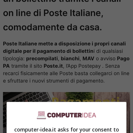
on line di Poste Italiane,
comodamente da casa.
Poste Italiane mette a disposizione i propri canali
digitale per il pagamento di bollettin
i di qualsiasi
tipologia:
precompilati
,
bianchi
,
MAV
o avviso
Pago
PA
tramite il sito
Poste.it
, l’App Postepay . Senza
recarci fisicamente alle Poste basta collegarci on line
e sfruttare i nuovi strumenti di pagamento.
computer-idea.it asks for your consent to