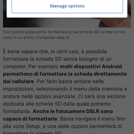
Manage options
Con questa guida potrai formattare la tua scheda SD su Mac (e non
solo) in un attimo (Computer-Idea.it)
È bene sapere che, in certi casi, è possibile
formattare la scheda SD senza bisogno di un
computer. Per esempio
molti dispositivi Android
permettono di formattare la scheda direttamente
dal cellulare
. Per farlo basta andare nelle
impostazioni, selezionando il menu della memoria e
andare nelle opzioni avanzate. Ci sarà una sezione
dedicata alle schede SD dalla quale potremo
formattarla.
Anche le fotocamere DSLR sono
capace di formattarle
. Basta navigare il menu fino
alla voce Setup, e una delle opzioni permetterà di
formattare la scheda SD.