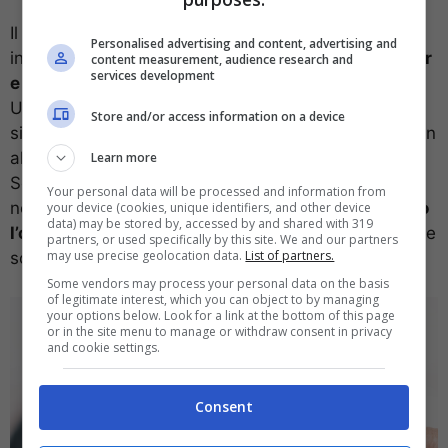
Il processo non è troppo diverso su Mac. Una volta
Personalised advertising and content, advertising and
inserita la scheda SD dovremo aprire
il menu Finder
content measurement, audience research and
services development
e andare nella tabella “Vai”
, per poi premere su
Utilità. Qui ci sarà un menu sull’utilizzo dei dischi. A
Store and/or access information on a device
sinistra vedremo la nostra scheda SD. Cliccandoci, in
alto al centro ci sarà un pulsante “Cancella”.
Learn more
Selezionandolo avremo l’opzione per formattare. Da
Your personal data will be processed and information from
notare che, se la scheda SD supera i 64GB,
avremo
your device (cookies, unique identifiers, and other device
data) may be stored by, accessed by and shared with 319
l’opzione di formattarla in ExFAT
. Per quelle da 32 e
partners, or used specifically by this site. We and our partners
may use precise geolocation data.
List of partners.
sotto resta l’opzione per formattarla in FAT.
Some vendors may process your personal data on the basis
of legitimate interest, which you can object to by managing
your options below. Look for a link at the bottom of this page
or in the site menu to manage or withdraw consent in privacy
and cookie settings.
Consent