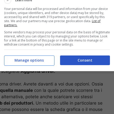
Learn more
Your personal data will be processed and information from your device
(cookies, unique identifiers, and other device data) may be stored by,
accessed by and shared with 319 partners, or used specifically by this
site. We and our partners may use precise geolocation data.
List of
partners.
Some vendors may process your personal data on the basis of legitimate
interest, which you can object to by managing your options below. Look
for a link at the bottom of this page or in the site menu to manage or
withdraw consent in privacy and cookie settings.
utility
Device Manager,
presente nelle
 il vostro PC trovi e installi automaticamente tutti
ollegati. Vi basta aprire il menu Start e poi cercare
Manage options
Consent
eriferiche
, cercate la categoria del vostro device,
i scegliete
Aggiorna driver.
orna driver. Avrete davanti a voi due opzioni. Ossia
 quella manuale
con la quale potrete scorrere tra i
In alternativa, potete anche scaricare voi stessi
eb dei produttori.
Un metodo utile in particolare se
e come possono essere la scheda grafica o il mouse