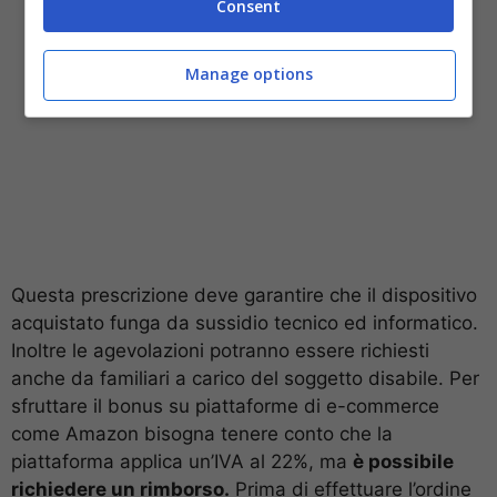
Consent
Manage options
Questa prescrizione deve garantire che il dispositivo
acquistato funga da sussidio tecnico ed informatico.
Inoltre le agevolazioni potranno essere richiesti
anche da familiari a carico del soggetto disabile. Per
sfruttare il bonus su piattaforme di e-commerce
come Amazon bisogna tenere conto che la
piattaforma applica un’IVA al 22%, ma
è possibile
richiedere un rimborso.
Prima di effettuare l’ordine