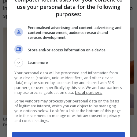
permanente rilasciato dall’ASL di competenza,
use your personal data for the following
insieme a una prescrizione autorizzata da un medico
purposes:
specialista dell’ASL di residenza.
Personalised advertising and content, advertising and
content measurement, audience research and
services development
Store and/or access information on a device
Learn more
Your personal data will be processed and information from
your device (cookies, unique identifiers, and other device
data) may be stored by, accessed by and shared with 319
partners, or used specifically by this site. We and our partners
may use precise geolocation data.
List of partners.
Some vendors may process your personal data on the basis
of legitimate interest, which you can object to by managing
your options below. Look for a link at the bottom of this page
or in the site menu to manage or withdraw consent in privacy
La documentazione da presentare al momento dell’acquisto – (Ansa
and cookie settings.
Foto) – Computer-Idea.it