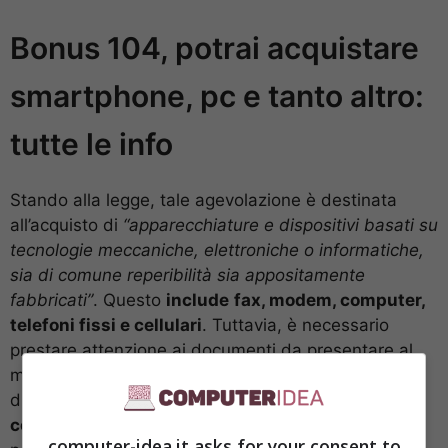
Bonus 104, potrai acquistare
smartphone, pc e tanto altro:
tutte le info
Stando alla legge, tale agevolazione è destinata
all’acquisto di
“apparecchiature e dispositivi basati su
tecnologie meccaniche, elettroniche o informatiche,
sia di comune reperibilità sia appositamente
fabbricati”
. Questo
include
fax, modem, computer,
telefoni fissi e cellulari
. Tuttavia, è necessario
prestare attenzione ai documenti da presentare al
momento dell’acquisto. Infatti la persona con
disabilità deve fornire al venditore una
copia del
certificato che
attesti l’invalidità
funzionale
computer-idea.it asks for your consent to