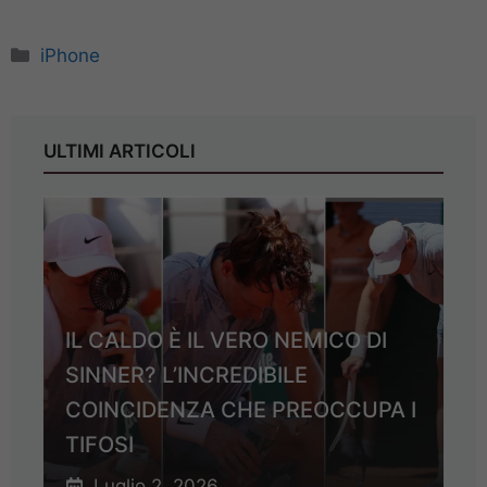
Categorie
iPhone
ULTIMI ARTICOLI
IL CALDO È IL VERO NEMICO DI
SINNER? L’INCREDIBILE
COINCIDENZA CHE PREOCCUPA I
TIFOSI
Luglio 2, 2026