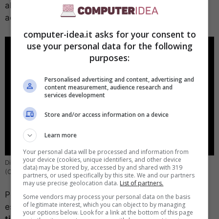
all’addio di una delle colorazioni più amate dagli
acquirenti.
computer-idea.it asks for your consent to
use your personal data for the following
purposes:
Personalised advertising and content, advertising and
content measurement, audience research and
services development
Store and/or access information on a device
Learn more
Your personal data will be processed and information from
your device (cookies, unique identifiers, and other device
Diverse anticipazioni rivelano le colorazioni dei nuovi iPhone –
data) may be stored by, accessed by and shared with 319
(Computer-Idea.it)
partners, or used specifically by this site. We and our partners
may use precise geolocation data.
List of partners.
Per iPhone 16 Pro e 16 Pro Max i colori dovrebbero
Some vendors may process your personal data on the basis
of legitimate interest, which you can object to by managing
essere complessivamente quattro:
titanio naturale
,
your options below. Look for a link at the bottom of this page