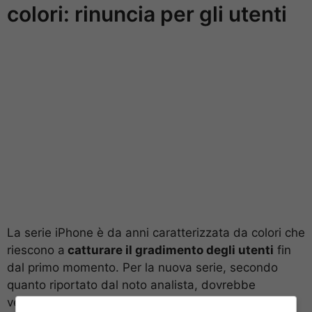
colori: rinuncia per gli utenti
La serie iPhone è da anni caratterizzata da colori che
riescono a
catturare il gradimento degli utenti
fin
dal primo momento. Per la nuova serie, secondo
quanto riportato dal noto analista, dovrebbe
verificarsi un piccolo cambiamento che condurrà