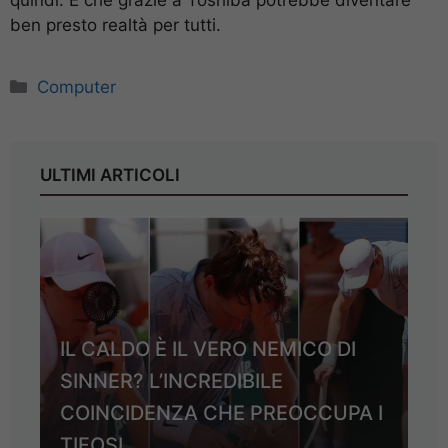
ben presto realtà per tutti.
Categorie
Computer
ULTIMI ARTICOLI
IL CALDO È IL VERO NEMICO DI
SINNER? L’INCREDIBILE
COINCIDENZA CHE PREOCCUPA I
TIFOSI