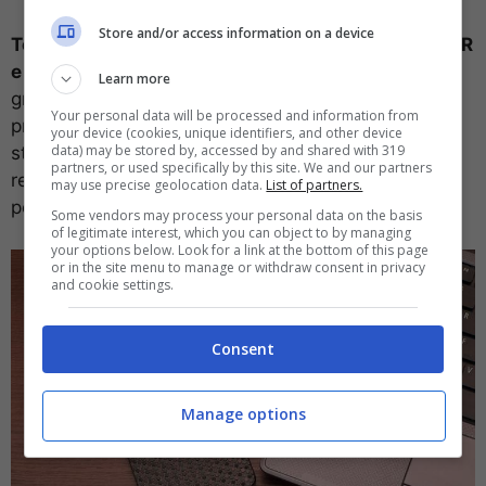
Store and/or access information on a device
Toshiba
ha infatti dichiarato di voler utilizzare
HAMR
e MAMR
per dar vita a unità di archiviazione più
Learn more
grandi e in grado di arrivare ai
30 TB e più
. Il vice
Your personal data will be processed and information from
presidente e responsabile della divisione prodotti di
your device (cookies, unique identifiers, and other device
data) may be stored by, accessed by and shared with 319
storage del colosso asiatico ha annunciato di
partners, or used specifically by this site. We and our partners
recente la cosa aggiungendo che l’azienda sta
may use precise geolocation data.
List of partners.
portando avanti lo sviluppo degli HDD del futuro.
Some vendors may process your personal data on the basis
of legitimate interest, which you can object to by managing
your options below. Look for a link at the bottom of this page
or in the site menu to manage or withdraw consent in privacy
and cookie settings.
Consent
Manage options