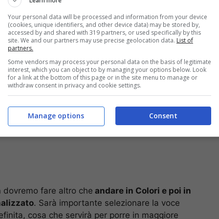
Learn more
Your personal data will be processed and information from your device
(cookies, unique identifiers, and other device data) may be stored by,
accessed by and shared with 319 partners, or used specifically by this
site. We and our partners may use precise geolocation data.
List of
partners.
Some vendors may process your personal data on the basis of legitimate
interest, which you can object to by managing your options below. Look
for a link at the bottom of this page or in the site menu to manage or
withdraw consent in privacy and cookie settings.
Manage options
Consent
n dovremo fare altro che
andare in Colori e poi in
nalizzato
. Sarà importante selezionare la voce
finita, cosa che servirà per porre in maggiore