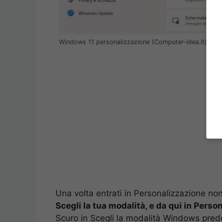
Windows 11 personalizzazione (Computer-idea.it)
Una volta entrati in Personalizzazione no
Scegli la tua modalità, e da qui in Perso
Scuro in Scegli la modalità Windows prede