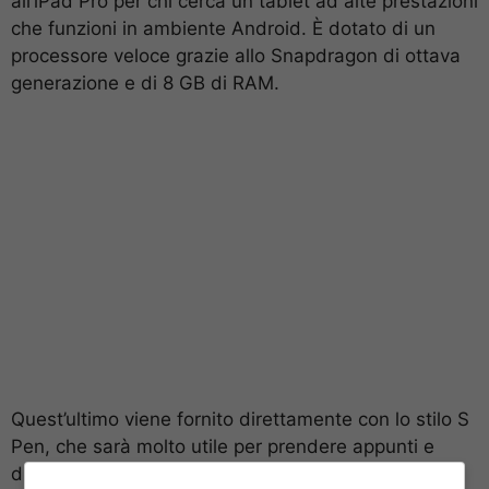
all’iPad Pro per chi cerca un tablet ad alte prestazioni
che funzioni in ambiente Android. È dotato di un
processore veloce grazie allo Snapdragon di ottava
generazione e di 8 GB di RAM.
Quest’ultimo viene fornito direttamente con lo stilo S
Pen, che sarà molto utile per prendere appunti e
disegnare e che rappresenta un grosso vantaggio