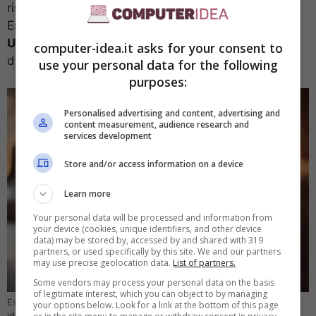
rispetto all’iPad Pro che non prevede un accessorio.
Esiste
anche una versione Galaxy Tab S8+ e S8
Ultra
che offrono rispettivamente una dimensione
computer-idea.it asks for your consent to
dello schermo di 12,4 pollici e 14,6 pollici.
use your personal data for the following
purposes:
Personalised advertising and content, advertising and
content measurement, audience research and
services development
Store and/or access information on a device
Learn more
Your personal data will be processed and information from
your device (cookies, unique identifiers, and other device
data) may be stored by, accessed by and shared with 319
partners, or used specifically by this site. We and our partners
may use precise geolocation data.
List of partners.
Some vendors may process your personal data on the basis
of legitimate interest, which you can object to by managing
Esaminiamo i 3 migliori tablet disponibili sul mercato – Computer-
your options below. Look for a link at the bottom of this page
idea.it