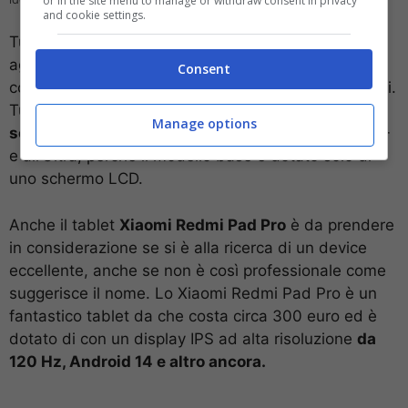
or in the site menu to manage or withdraw consent in privacy
and cookie settings.
Tutti e 3 i modelli offrono una frequenza di
aggiornamento dello schermo di 120 Hz,
Consent
consentendo uno scorrimento e una lettura più fluidi.
Tuttavia, se volete
beneficiare di un magnifico
Manage options
schermo AMOLED
, dovrete dare un’occhiata all’S8+
e all’Ultra, perché il modello base è dotato solo di
uno schermo LCD.
Anche il tablet
Xiaomi Redmi Pad Pro
è da prendere
in considerazione se si è alla ricerca di un device
eccellente, anche se non è così professionale come
suggerisce il nome. Lo Xiaomi Redmi Pad Pro è un
fantastico tablet da che costa circa 300 euro ed è
dotato di con un display IPS ad alta risoluzione
da
120 Hz, Android 14 e altro ancora.