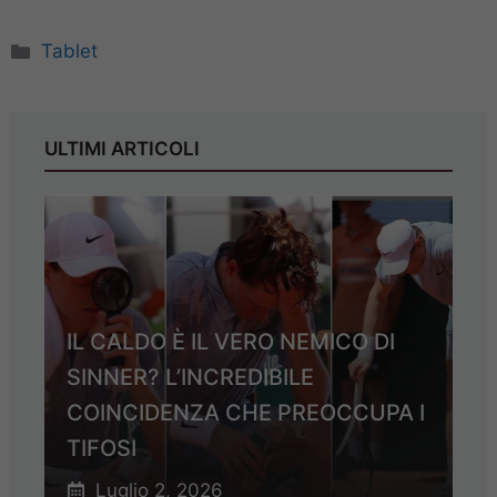
Categorie
Tablet
ULTIMI ARTICOLI
IL CALDO È IL VERO NEMICO DI
SINNER? L’INCREDIBILE
COINCIDENZA CHE PREOCCUPA I
TIFOSI
Luglio 2, 2026