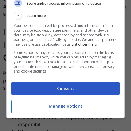
Store and/or access information on a device
Acrobate DC o Pro DC
, a seconda della versione che
avete installato sul vostro computer.
Learn more
Your personal data will be processed and information from
Impostazione tramite le
your device (cookies, unique identifiers, and other device
data) may be stored by, accessed by and shared with 319
partners, or used specifically by this site. We and our partners
Impostazioni del Sistema
may use precise geolocation data.
List of partners.
Some vendors may process your personal data on the basis
Operativo
of legitimate interest, which you can object to by managing
your options below. Look for a link at the bottom of this page
or in the site menu to manage or withdraw consent in privacy
and cookie settings.
Per chi non ha ancora installato Adobe Acrobat o
preferisce procedere attraverso le impostazioni del
sistema operativo:
Consent
Aprire il menu Start e cliccare sull’icona
Manage options
dell’ingranaggio (Impostazioni).
Selezionare App nel riquadro delle opzioni
disponibili.