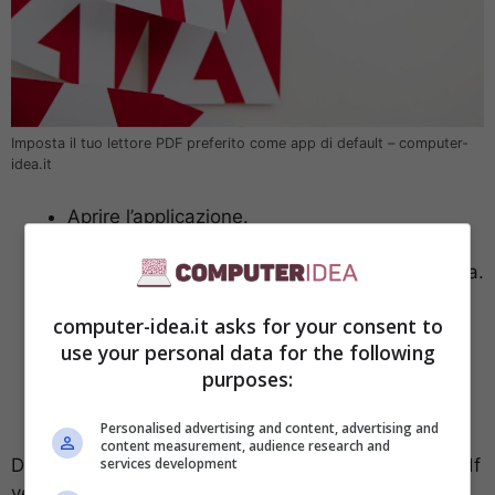
Imposta il tuo lettore PDF preferito come app di default – computer-
idea.it
Aprire l’applicazione.
Cliccare su File nel menù in alto.
Scegliere Proprietà pagina dal menù a tendina.
Nella nuova finestra cercare Estensione file e
computer-idea.it asks for your consent to
cliccarci sopra.
use your personal data for the following
Spuntare la casella “Usa sempre questa app
purposes:
per aprire i file .pdf”.
Confermare con OK.
Personalised advertising and content, advertising and
content measurement, audience research and
services development
Dopo aver completato questi passaggi, tutti i file .pdf
verranno automaticamente aperti con
Adobe