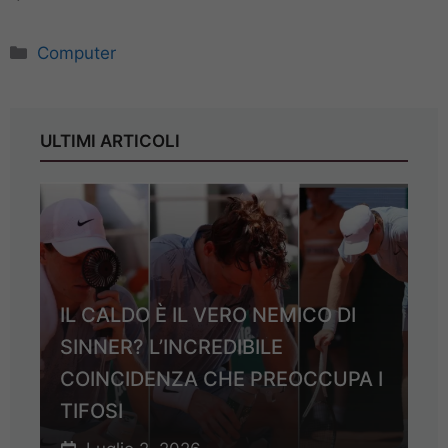
Categorie
Computer
ULTIMI ARTICOLI
IL CALDO È IL VERO NEMICO DI
SINNER? L’INCREDIBILE
COINCIDENZA CHE PREOCCUPA I
TIFOSI