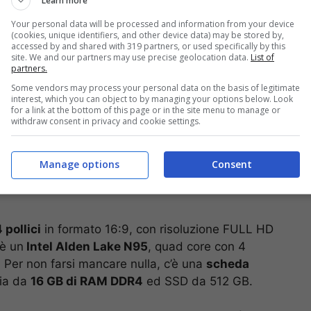
Learn more
ul mercato (Screenshot Alldocube.com) – Computer-idea.it
Your personal data will be processed and information from your device
(cookies, unique identifiers, and other device data) may be stored by,
accessed by and shared with 319 partners, or used specifically by this
site. We and our partners may use precise geolocation data.
List of
partners.
Some vendors may process your personal data on the basis of legitimate
interest, which you can object to by managing your options below. Look
for a link at the bottom of this page or in the site menu to manage or
withdraw consent in privacy and cookie settings.
Manage options
Consent
 pollici
in formato 16:9, con risoluzione FULL HD
 è un
Intel Alden Lake N95
, quad core con 4
Per non farsi mancare nulla, c’è una
scheda
ia da
16 GB di RAM DDR4
ed SSD da 512 GB.