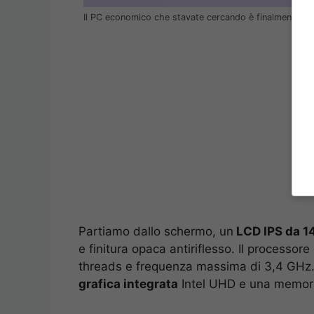
Il PC economico che stavate cercando è finalmente s
Partiamo dallo schermo, un
LCD IPS da 14
e finitura opaca antiriflesso. Il processore
threads e frequenza massima di 3,4 GHz. 
grafica integrata
Intel UHD e una memor