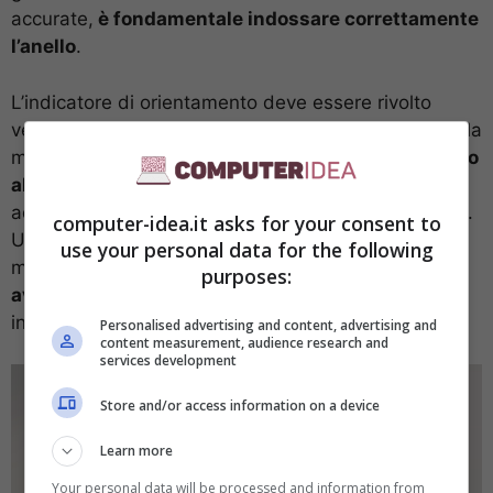
accurate,
è fondamentale indossare correttamente
l’anello
.
L’indicatore di orientamento deve essere rivolto
verso il palmo e l’anello deve essere posizionato sulla
mano non dominante.
È essenziale che non ci siano
altri anelli di metallo
sullo stesso dito o su dita
adiacenti e che l’anello e il dito siano puliti e asciutti.
computer-idea.it asks for your consent to
Una volta indossato correttamente, il dispositivo
use your personal data for the following
monitora costantemente il muscolo cardiaco e
invia
purposes:
avvisi in caso di valori anomali
, fornendo
informazioni cruciali.
Personalised advertising and content, advertising and
content measurement, audience research and
services development
Store and/or access information on a device
Learn more
Your personal data will be processed and information from