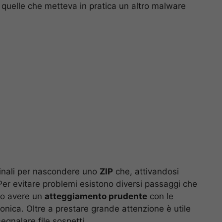
a quelle che metteva in pratica un altro malware
riminali per nascondere uno
ZIP
che, attivandosi
Per evitare problemi esistono diversi passaggi che
io avere un
atteggiamento prudente
con le
ronica. Oltre a prestare grande attenzione è utile
gnalare file sospetti.