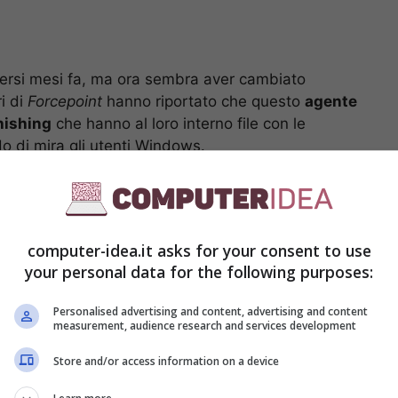
versi mesi fa, ma ora sembra aver cambiato
ri di
Forcepoint
hanno riportato che questo
agente
hishing
che hanno al loro interno file con le
o di mira gli utenti Windows.
computer-idea.it asks for your consent to use
your personal data for the following purposes:
Personalised advertising and content, advertising and content
measurement, audience research and services development
Store and/or access information on a device