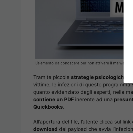
L’elemento da conoscere per non attivare il malware D
Tramite piccole
strategie psicologiche
e 
vittime, le infezioni di questo program
quanto evidenziato dagli esperti, nella ma
contiene un PDF
inerente ad una
presunt
Quickbooks
.
All’apertura del file, l’utente clicca sul l
download
del payload che avvia l’infezio