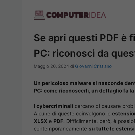
Vai
al
contenuto
Se apri questi PDF è fin
PC: riconosci da questo
Maggio 20, 2024
di
Giovanni Cristiano
Un pericoloso malware si nasconde dentr
PC: come riconoscerli, un dettaglio fa la
I
cybercriminali
cercano di causare proble
Alcune di queste coinvolgono le
estension
XLSX
e
PDF
. Difficilmente, però, è possi
contemporaneamente
su tutte le estens