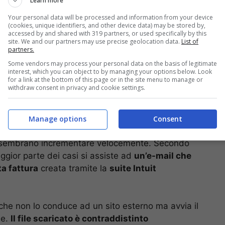
Learn more
Your personal data will be processed and information from your device
(cookies, unique identifiers, and other device data) may be stored by,
accessed by and shared with 319 partners, or used specifically by this
site. We and our partners may use precise geolocation data.
List of
partners.
Some vendors may process your personal data on the basis of legitimate
interest, which you can object to by managing your options below. Look
for a link at the bottom of this page or in the site menu to manage or
withdraw consent in privacy and cookie settings.
arkgate – Foto: Canva – (Computer-Idea.it)
Manage options
Consent
con la presenza di file conosciuti dalle potenziali
ma sembrano incrementare velocemente. Secondo
ggior parte dei casi si assiste ad
un’e-mail che
a fattura
creata tramite la
suite Intuit
ink che non lo conduce ad un sito esterno ma avvia il
ne.
Il file scaricato è contraddistinto