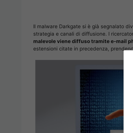
Il malware Darkgate si è già segnalato di
strategia e canali di diffusione. I ricercato
malevole viene diffuso tramite e-mail p
estensioni citate in precedenza, prendend