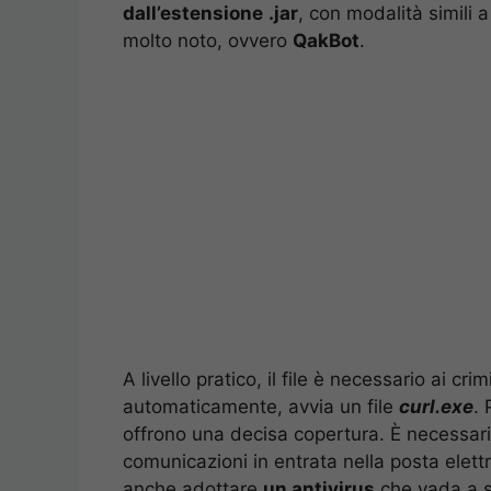
dall’estensione
.jar
, con modalità simili 
molto noto, ovvero
QakBot
.
A livello pratico, il file è necessario ai c
automaticamente, avvia un file
curl.exe
. 
offrono una decisa copertura. È necessar
comunicazioni in entrata nella posta elett
anche adottare
un antivirus
che vada a se