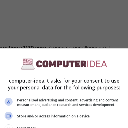
are fino a 1170 euro,
è pensata per alleggerire il
a carico. Vi sono
diversi scaglioni di aiuto
 ogni nuovo arrivo in famiglia, sia attraverso
prime spese che ne derivano. Un altro sostegno di
 nido, permettendo ai genitori di coprire parte dei
computer-idea.it asks for your consent to use
à prescolare.
your personal data for the following purposes:
Personalised advertising and content, advertising and content
measurement, audience research and services development
Store and/or access information on a device