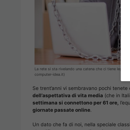
La rete si sta rivelando una catena che ci tiene legati 
computer-idea.it)
Se trent’anni vi sembravano pochi tenete c
dell’aspettativa di vita media
(che in Itali
settimana si connettono per 61 ore,
l’eq
giornate passate online
.
Un dato che fa di noi, nella speciale class