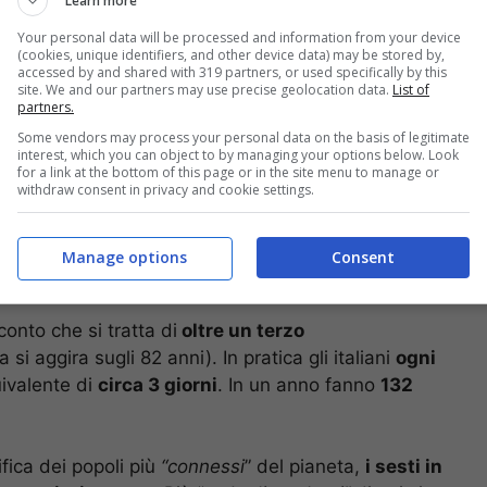
Learn more
Your personal data will be processed and information from your device
(cookies, unique identifiers, and other device data) may be stored by,
accessed by and shared with 319 partners, or used specifically by this
site. We and our partners may use precise geolocation data.
List of
partners.
Some vendors may process your personal data on the basis of legitimate
interest, which you can object to by managing your options below. Look
for a link at the bottom of this page or in the site menu to manage or
withdraw consent in privacy and cookie settings.
Manage options
Consent
(anzi collegati) per una larghissima parte del nostro tempo -(
onto che si tratta di
oltre un terzo
a si aggira sugli 82 anni). In pratica gli italiani
ogni
uivalente di
circa 3 giorni
. In un anno fanno
132
ifica dei popoli più
“connessi
” del pianeta,
i sesti in