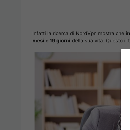
Infatti la ricerca di NordVpn mostra che
i
mesi e 19 giorni
della sua vita. Questo i