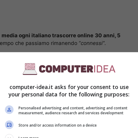
n media ogni italiano trascorre online
30 anni, 5
l tempo che passiamo rimanendo “
connessi”
.
computer-idea.it asks for your consent to use
your personal data for the following purposes:
Personalised advertising and content, advertising and content
measurement, audience research and services development
Store and/or access information on a device