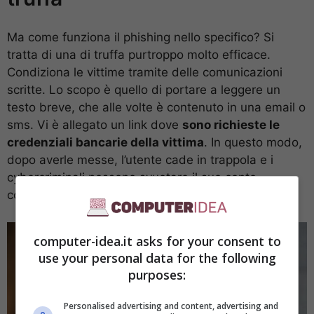
Ma come funziona il phishing nello specifico? Si
tratta di una di truffa purtroppo molto efficace.
Condiziona le vittime tramite delle comunicazioni
scritte. Lo scopo è quello di portare a leggere un
testo breve, che alle volte è contenuto in una email o
sms. Vi è allegato un link dove
sono richieste le
credenziali bancarie della vittima
. In questo modo,
dopo averle messe, l’utente cade in trappola e i
cybercriminali possono svuotare il suo conto
corrente.
computer-idea.it asks for your consent to
use your personal data for the following
purposes:
Personalised advertising and content, advertising and