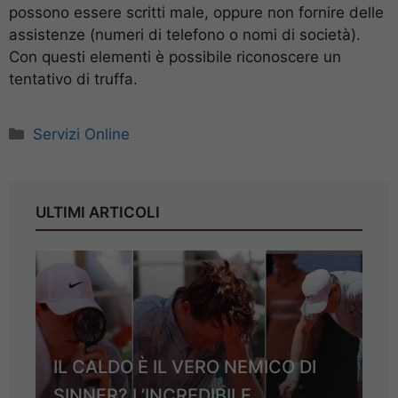
possono essere scritti male, oppure non fornire delle
assistenze (numeri di telefono o nomi di società).
Con questi elementi è possibile riconoscere un
tentativo di truffa.
Categorie
Servizi Online
ULTIMI ARTICOLI
IL CALDO È IL VERO NEMICO DI
SINNER? L’INCREDIBILE