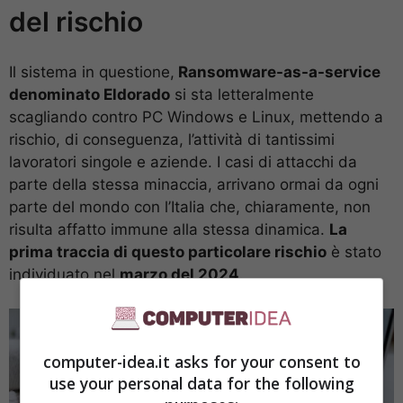
del rischio
Il sistema in questione,
Ransomware-as-a-service
denominato Eldorado
si sta letteralmente
scagliando contro PC Windows e Linux, mettendo a
rischio, di conseguenza, l’attività di tantissimi
lavoratori singole e aziende. I casi di attacchi da
parte della stessa minaccia, arrivano ormai da ogni
parte del mondo con l’Italia che, chiaramente, non
risulta affatto immune alla stessa dinamica.
La
prima traccia di questo particolare rischio
è stato
individuato nel
marzo del 2024
.
computer-idea.it asks for your consent to
use your personal data for the following