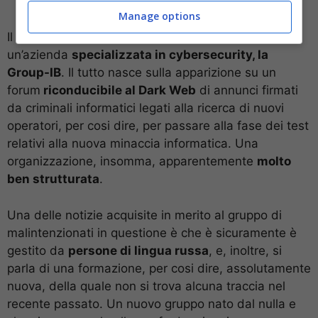
Manage options
Il tutto, è stato scoperto grazie al lavoro di
un’azienda
specializzata in cybersecurity, la
Group-IB
. Il tutto nasce sulla apparizione su un
forum
riconducibile al Dark Web
di annunci firmati
da criminali informatici legati alla ricerca di nuovi
operatori, per cosi dire, per passare alla fase dei test
relativi alla nuova minaccia informatica. Una
organizzazione, insomma, apparentemente
molto
ben strutturata
.
Una delle notizie acquisite in merito al gruppo di
malintenzionati in questione è che è sicuramente è
gestito da
persone di lingua russa
, e, inoltre, si
parla di una formazione, per cosi dire, assolutamente
nuova, della quale non si trova alcuna traccia nel
recente passato. Un nuovo gruppo nato dal nulla e