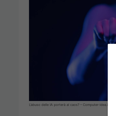
L’abuso delle IA porterà al caos? – Computer-idea.it