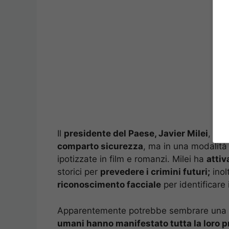
Il
presidente del Paese, Javier Milei
, ha 
comparto sicurezza
, ma in una modalità
ipotizzate in film e romanzi. Milei ha
attiv
storici per
prevedere i crimini futuri;
inol
riconoscimento facciale
per identificare i
Apparentemente potrebbe sembrare una 
umani hanno manifestato tutta la loro 