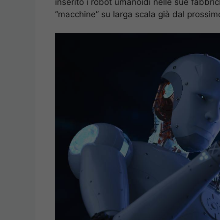
inserito i robot umanoidi nelle sue fabbri
“macchine” su larga scala già dal prossi