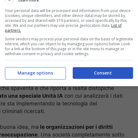
Learn more
Your personal data will be processed and information from your device
(cookies, unique identifiers, and other device data) may be stored by,
accessed by and shared with 319 partners, or used specifically by this
site. We and our partners may use precise geolocation data.
List of
partners.
Some vendors may process your personal data on the basis of legitimate
interest, which you can object to by managing your options below. Look
for a link at the bottom of this page or in the site menu to manage or
withdraw consent in privacy and cookie settings.
Manage options
Consent
deciso di
utilizzare l’Intelligenza Artificiale nel
 che spaventa e che riporta a realtà distopiche
ato una speciale Unità IA
con cui analizzerà i dati
tre sta implementando la tecnologia del
 criminali ricercati.
buona idea, ma
le organizzazioni per i diritti
preoccupazione
. Una società completamente sotto