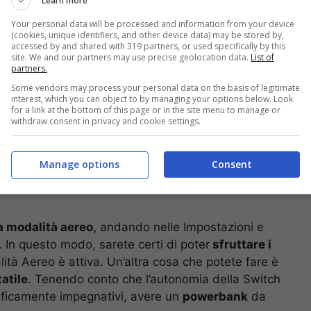
Learn more
mputer-idea.it
Your personal data will be processed and information from your device
(cookies, unique identifiers, and other device data) may be stored by,
accessed by and shared with 319 partners, or used specifically by this
site. We and our partners may use precise geolocation data.
List of
partners.
Some vendors may process your personal data on the basis of legitimate
interest, which you can object to by managing your options below. Look
for a link at the bottom of this page or in the site menu to manage or
withdraw consent in privacy and cookie settings.
Manage options
Consent
a modalità aereo,
andando nelle Impostazioni e
 In questo modo, sarete certi di poter
sfruttare i
tà Aereo è attiva. Un’altra cosa che potete fare è
atile
. Tenendo conto che l’autonomia della Switch
graficamente impegnativi, avere un
powerbank
da