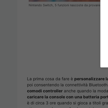
Nintendo Switch, 5 funzioni nascoste da provare – Co
La prima cosa da fare è
personalizzare l
poi consentendo la connettività Bluetooth.
comodi controller
anche quando la modali
caricare la console con una batteria port
è di circa 3 ore quando si gioca a titoli 