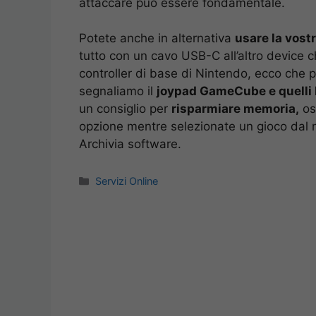
attaccare può essere fondamentale.
Potete anche in alternativa
usare la vost
tutto con un cavo USB-C all’altro device c
controller di base di Nintendo, ecco che p
segnaliamo il
joypad GameCube e quelli 
un consiglio per
risparmiare memoria,
oss
opzione mentre selezionate un gioco dal 
Archivia software.
Categorie
Servizi Online